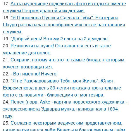
17.
Агата муцениеце поделилась фото из отдыха вместе
с мужем Петром дрангой и их детьми.
18.
"Я Проколола Пупок и Сделала Губы": Екатерина
Шкуро рассказала о преображениях после расставания
с мужем.
19.
"Добрый день! Возьму 2 слота на 2 д модель!
20.
Резиночки на пучок! Оказывается есть и такое
украшение для волос.
21.
Сохрани, потому что это те самые блюда, к которым
хочется возвращаться.
22.
- Вот именно! Ничего!
23.
"Я не Разочаровываю Тебя, моя Жизнь": Юлия
Ефременкова в день 39-летия показала трогательные
фото с сыновьями - близнецами от монтезира.
24.
Пепел (норв. Aske - картина норвежского художника -
экспрессиониста Эдварда мунка, написанная в 1894
году.
25.
Согласно некоторым ведическим представлениям,
пятница считается днём Венеры и благоприятным днём