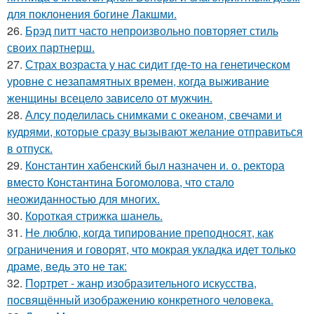
для поклонения богине Лакшми.
26.
Брэд питт часто непроизвольно повторяет стиль
своих партнерш.
27.
Страх возраста у нас сидит где-то на генетическом
уровне с незапамятных времен, когда выживание
женщины всецело зависело от мужчин.
28.
Алсу поделилась снимками с океаном, свечами и
кудрями, которые сразу вызывают желание отправиться
в отпуск.
29.
Константин хабенский был назначен и. о. ректора
вместо Константина Богомолова, что стало
неожиданностью для многих.
30.
Короткая стрижка шанель.
31.
Не люблю, когда типирование преподносят, как
ограничения и говорят, что мокрая укладка идет только
драме, ведь это не так:
32.
Портрет - жанр изобразительного искусства,
посвящённый изображению конкретного человека.