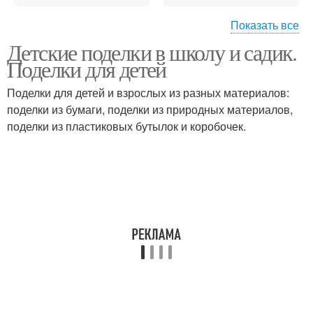
Показать все
Детские поделки в школу и садик.
Красивая поделка
Поделка в садик
Поделки для детей
Поделки для детей и взрослых из разных материалов:
поделки из бумаги, поделки из природных материалов,
поделки из пластиковых бутылок и коробочек.
Материал в садик
Поделки из листьев
Поделка в детский сад
Осенняя поделка
Поделки в садик
Весенние поделки