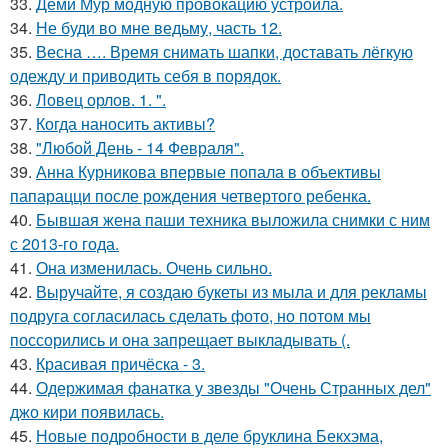
33.
Деми Мур модную провокацию устроила.
34.
Не буди во мне ведьму, часть 12.
35.
Весна …. Время снимать шапки, доставать лёгкую
одежду и приводить себя в порядок.
36.
Ловец орлов. 1. ".
37.
Когда наносить активы?
38.
"Любой День - 14 Февраля".
39.
Анна Курникова впервые попала в объективы
папарацци после рождения четвертого ребенка.
40.
Бывшая жена паши техника выложила снимки с ним
с 2013-го года.
41.
Она изменилась. Очень сильно.
42.
Выручайте, я создаю букеты из мыла и для рекламы
подруга согласилась сделать фото, но потом мы
поссорились и она запрещает выкладывать (.
43.
Красивая причёска - 3.
44.
Одержимая фанатка у звезды "Очень Странных дел"
джо кири появилась.
45.
Новые подробности в деле бруклина Бекхэма,