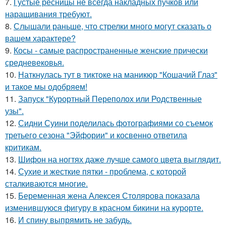
7.
Густые ресницы не всегда накладных пучков или
наращивания требуют.
8.
Слышали раньше, что стрелки много могут сказать о
вашем характере?
9.
Косы - самые распространенные женские прически
средневековья.
10.
Наткнулась тут в тиктоке на маникюр "Кошачий Глаз"
и такое мы одобряем!
11.
Запуск "Курортный Переполох или Родственные
узы".
12.
Сидни Суини поделилась фотографиями со съемок
третьего сезона "Эйфории" и косвенно ответила
критикам.
13.
Шифон на ногтях даже лучше самого цвета выглядит.
14.
Сухие и жесткие пятки - проблема, с которой
сталкиваются многие.
15.
Беременная жена Алексея Столярова показала
изменившуюся фигуру в красном бикини на курорте.
16.
И спину выпрямить не забудь.