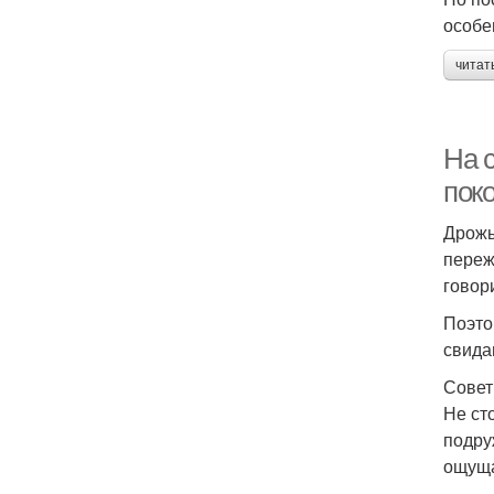
особе
читат
На с
пок
Дрожь
переж
говор
Поэто
свида
Совет
Не ст
подру
ощуща