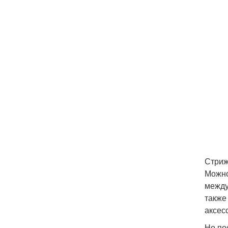
Стриж
Можно
между
также
аксес
Но по