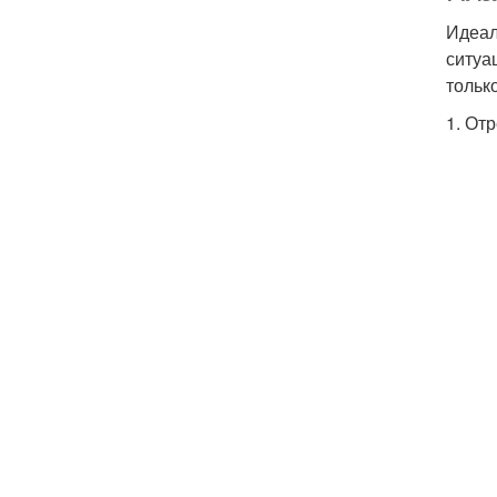
Идеал
ситуа
тольк
1. От