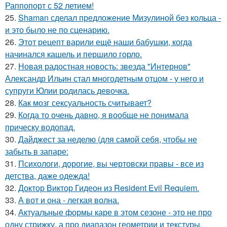
Раппопорт с 52 летием!
25.
Shaman сделал предложение Мизулиной без кольца -
и это было не по сценарию.
26.
Этот рецепт варили ещё наши бабушки, когда
начинался кашель и першило горло.
27.
Новая радостная новость: звезда "Интернов"
Александр Ильин стал многодетным отцом - у него и
супруги Юлии родилась девочка.
28.
Как мозг сексуальность считывает?
29.
Когда то очень давно, я вообще не понимала
прическу водопад.
30.
Дайджест за неделю (для самой себя, чтобы не
забыть в запаре:
31.
Психологи, дорогие, вы чертовски правы - все из
детства, даже одежда!
32.
Доктор Виктор Гидеон из Resident Evil Requiem.
33.
А вот и она - легкая волна.
34.
Актуальные формы каре в этом сезоне - это не про
одну стрижку, а про диапазон геометрии и текстуры.