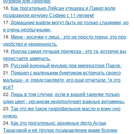
бузовой для Лерочки.
16.
Как трогательно Ляйсан утяшева и Павел воля
поздравили дочурку Софию с 11-летием!
17.
Домашние вафли могут быть не только сладкими, но
и очень необычными.
18.
Мини - косички у лица - это не просто тренд, это про
удобство и уверенность.
19.
Иногда самая лучшая прическа - это та, которую вы
перестаете замечать.
20.
Русский военный мундир при императоре Павле.
21.
Пришел с маленьким букетиком встречать своего
малыша - и, представляете, его еще отчитали: "и это
всё?
22.
Лишь в том случае, если в вашей тарелке только
один цвет - организм недополучает важные витамины.
23.
Так что же такое гидрофильное масло и кому оно
нужно.
24.
Как это трогательно: архивные фото Аглаи
Тарасовой и её тёплое поздравление маме Ксении