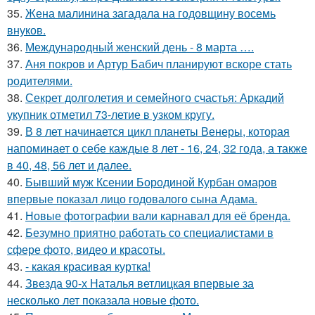
35.
Жена малинина загадала на годовщину восемь
внуков.
36.
Международный женский день - 8 марта ….
37.
Аня покров и Артур Бабич планируют вскоре стать
родителями.
38.
Секрет долголетия и семейного счастья: Аркадий
укупник отметил 73-летие в узком кругу.
39.
В 8 лет начинается цикл планеты Венеры, которая
напоминает о себе каждые 8 лет - 16, 24, 32 года, а также
в 40, 48, 56 лет и далее.
40.
Бывший муж Ксении Бородиной Курбан омаров
впервые показал лицо годовалого сына Адама.
41.
Новые фотографии вали карнавал для её бренда.
42.
Безумно приятно работать со специалистами в
сфере фото, видео и красоты.
43.
- какая красивая куртка!
44.
Звезда 90-х Наталья ветлицкая впервые за
несколько лет показала новые фото.