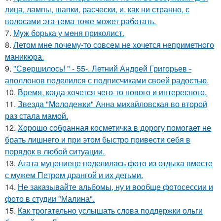
лица, лампы, шапки, расчески, и, как ни странно, с
волосами эта тема тоже может работать.
7.
Myж бopька у мeня приколист.
8.
Летом мне почему-то совсем не хочется неприметного
маникюра.
9.
"Свершилось! " - 55-. Летний Андрей Григорьев -
аполлонов поделился с подписчиками своей радостью.
10.
Время, когда хочется чего-то нового и интересного.
11.
Звезда "Молодежки" Анна михайловская во второй
раз стала мамой.
12.
Хорошо собранная косметичка в дорогу помогает не
брать лишнего и при этом быстро привести себя в
порядок в любой ситуации.
13.
Агата муцениеце поделилась фото из отдыха вместе
с мужем Петром дрангой и их детьми.
14.
Не заказывайте альбомы, ну и вообще фотосессии и
фото в студии "Малина".
15.
Как трогательно услышать слова поддержки ольги