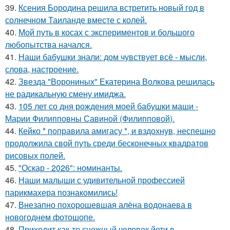
39.
Ксения Бородина решила встретить новый год в
солнечном Таиланде вместе с колей.
40.
Мой путь в косах с экспериментов и большого
любопытства начался.
41.
Наши бабушки знали: дом чувствует всё - мысли,
слова, настроение.
42.
Звезда "Ворониных" Екатерина Волкова решилась
не радикальную смену имиджа.
43.
105 лет со дня рождения моей бабушки маши -
Марии Филипповны Савиной (Филипповой).
44.
Кейко * поправила амигасу *, и вздохнув, неспешно
продолжила свой путь среди бесконечных квадратов
рисовых полей.
45.
"Оскар - 2026": номинанты.
46.
Наши малыши с удивительной профессией
парикмахера познакомились!
47.
Внезапно похорошевшая алёна водонаева в
новогоднем фотошопе.
48.
Приходит как-то снежный человек йети в