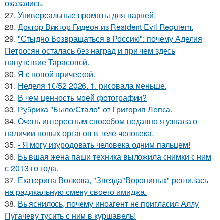
оказались.
27.
Универсальные промпты для парней.
28.
Доктор Виктор Гидеон из Resident Evil Requiem.
29.
"Стыдно Возвращаться в Россию": почему Аделия
Петросян осталась без наград и при чем здесь
напутствие Тарасовой.
30.
Я с новой прической.
31.
Неделя 10/52 2026. 1. рисовала меньше.
32.
В чем ценность моей фотографии?
33.
Рубрика "Было/Стало" от Григория Лепса.
34.
Очень интересным способом недавно я узнала о
наличии новых органов в теле человека.
35.
- Я могу изуродовать человека одним пальцем!
36.
Бывшая жена паши техника выложила снимки с ним
с 2013-го года.
37.
Екатерина Волкова, "Звезда"Ворониных" решилась
на радикальную смену своего имиджа.
38.
Выяснилось, почему иноагент не пригласил Аллу
Пугачеву тусить с ним в куршавель!