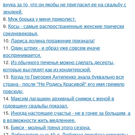
внука за то, что он якобы не пригласил ее на свадьбу с
зендеей.
8.
Myж бopька у мeня приколист.
9.
Косы - самые распространенные женские прически
средневековья.
10.
Лариса долина поражение признала!
11.
Один штрих - и образ уже совсем иначе
воспринимается.
12.
Из обычного печенья можно сделать десерты,
которые выглядят как из кондитерской.
13.
Когда-то Григория Антипенко знала буквально вся
страна - после "Не Родись Красивой" его имя гремело
повсюду.
14.
Максим лагашкин архивный снимок с женой в
годовщину свадьбы показал.
15.
Иногда настоящее счастье - не в гонке за большим, а
в возможности жить медленнее.
16.
Бикси - модный тренд этого сезона.
17.
Добродетельные 40-е. Любимая причёска королевы