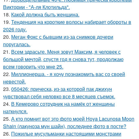
Виктории - "А-ля Клотильда".
18.
Какой должна быть женщина.
19.
Тенденция на короткие волосы набирает обороты в
2026 году.
20.
Меган Фокс с бывшим из-за снимков дочери
поругалась.
21.
Всем здрасьте. Меня зовут Максим, я человек с
большой мечтой, спустя год я снова тут, продолжаю
всем говорить что мне 25.
22.
Миллионерша. - я хочу познакомить вас со своей
невестой.
23.
050426: прическа, из-за которой пак джихун
чувствовал себя неловко все 8 месяцев съемок.
24.
В Кемерово сотрудник на намёк от женщины
наткнулся.
25.
А кто помнит вот это фото моей Hoya Lacunosa Moon
Shain (лакуноза мун шайн), последнее фото в посте?
26.
Пожилые мусульманки настоящими монстрами