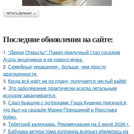
читать дальше →
Последние обновления на сайте:
1.
"Двери Открыты": Павел прилучный стал соседом
Агаты муцениеце и её нового мужа.
2.
Семейные украшения - больше, чем просто
драгоценности.
3.
Когда всё идёт не по плану, получается чистый кайф!
4.
Это заболевание практически всегда летальным
исходом заканчивается.
5.
Сдал бывшую с потрохами: Гоша Куценко признался,
что был на свадьбе Марии Порошиной и Ярослава
бойко.
6.
Тибетский календарь. Рекомендации на 2 июля 2026 г.
7.
Бабушка актера тома холланда всерьез обиделась на