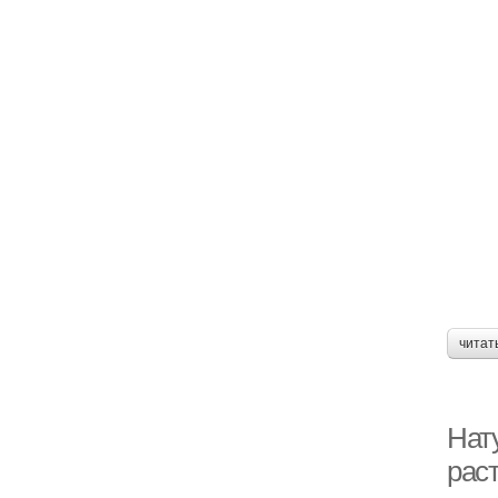
читат
Нат
рас