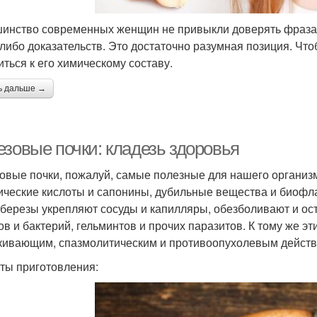
инство современных женщин не привыкли доверять фразам 
-либо доказательств. Это достаточно разумная позиция. Что
иться к его химическому составу.
ь дальше →
езовые почки: кладезь здоровья
овые почки, пожалуй, самые полезные для нашего организм
ические кислоты и сапонины, дубильные вещества и биофл
 березы укрепляют сосуды и капилляры, обезболивают и ос
ов и бактерий, гельминтов и прочих паразитов. К тому же 
кивающим, спазмолитическим и противоопухолевым действ
ты приготовления: