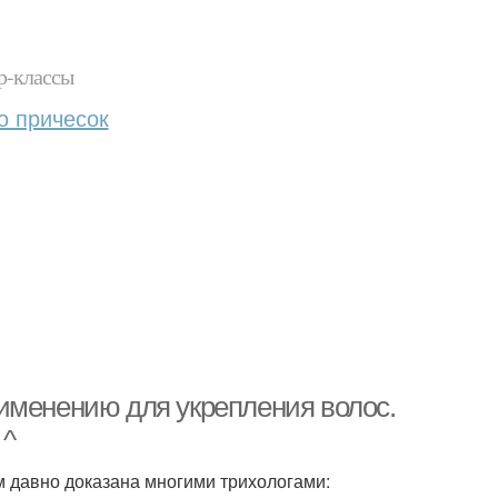
р-классы
о причесок
именению для укрепления волос.
 ^
 давно доказана многими трихологами: