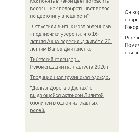
Как понять в какой цвет покрасить
волосы. Как подобрать цвет волос
Он хо
по цветотипу внешности?
повре
Говор
"Отпустили Жить к Возлюбленному"
- подписчики уверены, что 16-
Реген
летняя Анна пересильд живёт с 20-
Помим
летним Ваней Дмитриенко.
при н
Тибетский календарь.
Рекомендации на 7 августа 2026 г.
Традиционная грузинская одежда.
"Долгая Дорога в Дюнах" с
выдающейся актрисой Лилитой
озолиней в одной из главных
ролей.