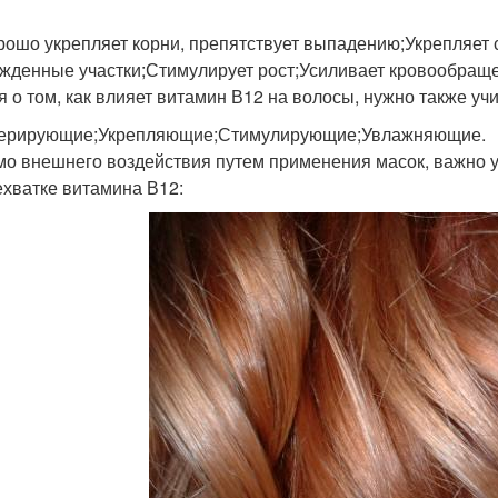
рошо укрепляет корни, препятствует выпадению;Укрепляет 
жденные участки;Стимулирует рост;Усиливает кровообраще
я о том, как влияет витамин В12 на волосы, нужно также учи
ерирующие;Укрепляющие;Стимулирующие;Увлажняющие.
о внешнего воздействия путем применения масок, важно 
ехватке витамина В12: