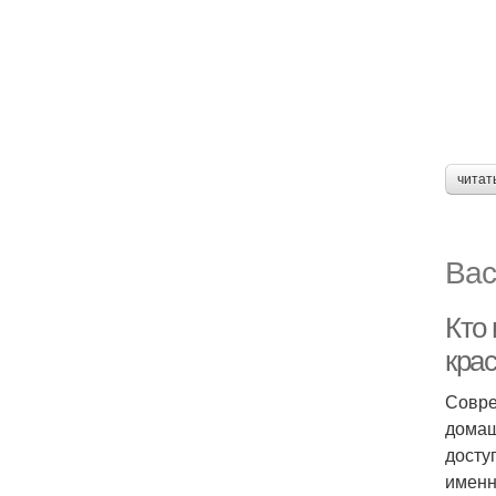
читат
Вас
Кто 
крас
Совре
домаш
досту
именн