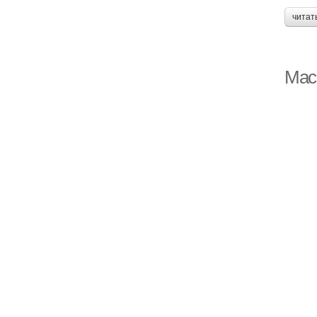
читат
Маск