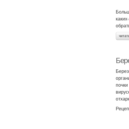
Больш
каких
обрат
читат
Бер
Берез
орган
почки
вирус
отхар
Рецеп