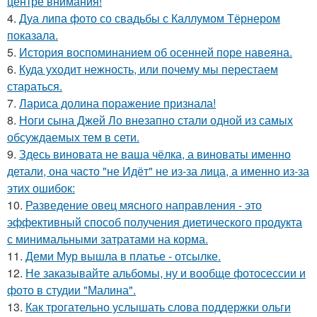
центре внимания!
4.
Дуа липа фото со свадьбы с Каллумом Тёрнером
показала.
5.
История воспоминанием об осенней поре навеяна.
6.
Куда уходит нежность, или почему мы перестаем
стараться.
7.
Лариса долина поражение признала!
8.
Ноги сына Джей Ло внезапно стали одной из самых
обсуждаемых тем в сети.
9.
Здесь виновата не ваша чёлка, а виноваты именно
детали, она часто "не Идёт" не из-за лица, а именно из-за
этих ошибок:
10.
Разведение овец мясного направления - это
эффективный способ получения диетического продукта
с минимальными затратами на корма.
11.
Деми Мур вышла в платье - отсылке.
12.
Не заказывайте альбомы, ну и вообще фотосессии и
фото в студии "Малина".
13.
Как трогательно услышать слова поддержки ольги