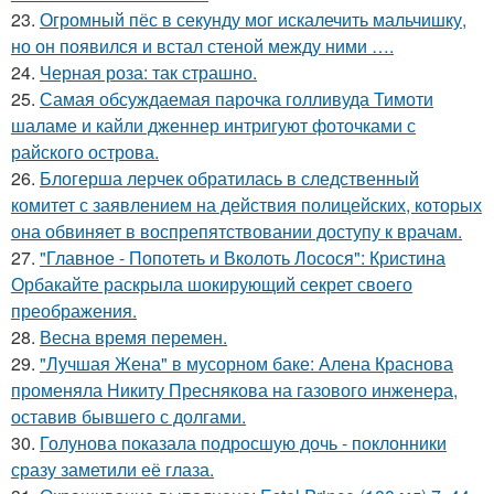
23.
Огромный пёс в секунду мог искалечить мальчишку,
но он появился и встал стеной между ними ….
24.
Черная роза: так страшно.
25.
Самая обсуждаемая парочка голливуда Тимоти
шаламе и кайли дженнер интригуют фоточками с
райского острова.
26.
Блогерша лерчек обратилась в следственный
комитет с заявлением на действия полицейских, которых
она обвиняет в воспрепятствовании доступу к врачам.
27.
"Главное - Попотеть и Вколоть Лосося": Кристина
Орбакайте раскрыла шокирующий секрет своего
преображения.
28.
Весна время перемен.
29.
"Лучшая Жена" в мусорном баке: Алена Краснова
променяла Никиту Преснякова на газового инженера,
оставив бывшего с долгами.
30.
Голунова показала подросшую дочь - поклонники
сразу заметили её глаза.