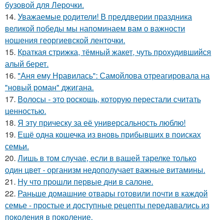
бузовой для Лерочки.
14.
Уважаемые родители! В преддверии праздника
великой победы мы напоминаем вам о важности
ношения георгиевской ленточки.
15.
Краткая стрижка, тёмный жакет, чуть прохудившийся
алый берет.
16.
"Аня ему Нравилась": Самойлова отреагировала на
"новый роман" джигана.
17.
Волосы - это роскошь, которую перестали считать
ценностью.
18.
Я эту прическу за её универсальность люблю!
19.
Ещё одна кошечка из вновь прибывших в поисках
семьи.
20.
Лишь в том случае, если в вашей тарелке только
один цвет - организм недополучает важные витамины.
21.
Ну что прошли первые дни в салоне.
22.
Раньше домашние отвары готовили почти в каждой
семье - простые и доступные рецепты передавались из
поколения в поколение.