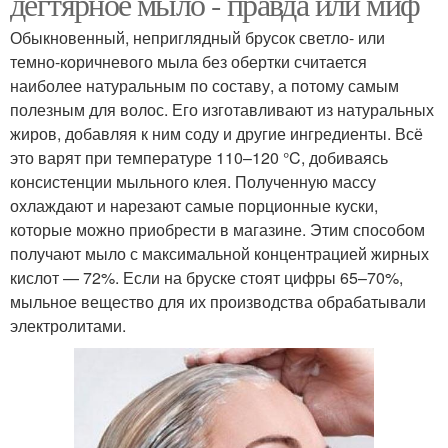
дегтярное мыло - правда или миф
Мыла для кожи
Мыло в устранении
Обыкновенный, неприглядный брусок светло- или
темно-коричневого мыла без обертки считается
наиболее натуральным по составу, а потому самым
полезным для волос. Его изготавливают из натуральных
жиров, добавляя к ним соду и другие ингредиенты. Всё
Дегтярные мыла
Мыло от перхоти
это варят при температуре 110–120 °C, добиваясь
консистенции мыльного клея. Полученную массу
охлаждают и нарезают самые порционные куски,
которые можно приобрести в магазине. Этим способом
Мыло на волосы
Мыла от перхоти
получают мыло с максимальной концентрацией жирных
кислот — 72%. Если на бруске стоят цифры 65–70%,
мыльное вещество для их производства обрабатывали
электролитами.
Мыло в борьбе
Мыла для волос