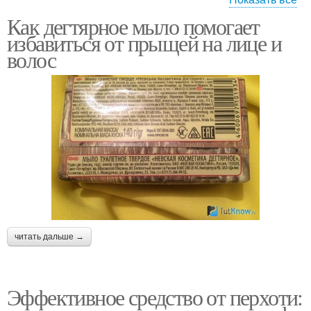
Как дегтярное мыло помогает
Отличие между
Мыло для кожи
избавиться от прыщей на лице и
дегтярным мылом
волос
Мыло на прыщи
Мыло для ухода
Мыло для достижения
Мыло на цвет
читать дальше →
Мыло при сухом типе
Мыло на кожу
Эффективное средство от перхоти: