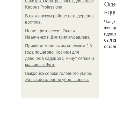
палитра. Палитра красок для волос
Осв
Kapous Professional
вод
В нюксенском районе есть деревня
Чаще 
вострое.
женщи
Новая фотосессия Олеси
идеал
Иванченко и Дмитрия журавлева.
был с
остал
Прически маленьким девочкам 2 3
года пошагово. Косички для
девочек в садик за 5 минут лёгкие и
красивые. Фото
Выкройка сороки головного убора.
Женский головной убор - сорока.