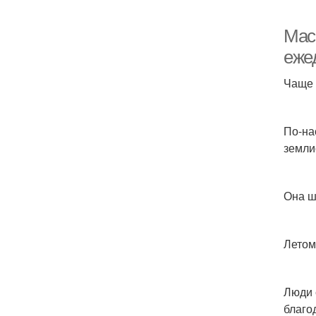
Мас
еже
Чаще 
По-на
земли
Она ш
Летом
Люди 
благо