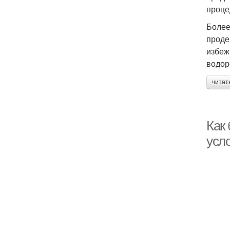
проце
Более
проде
избеж
водор
читат
Как
усло