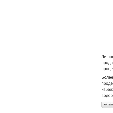
Лишня
прода
проце
Более
проде
избеж
водор
читат