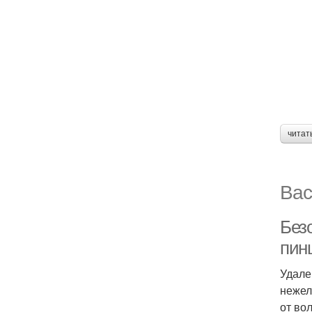
читат
Вас
Без
пин
Удале
нежел
от во