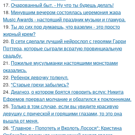
17.
Очарованный быт. - Ну что ты будешь делать!
18.
Минувшим вечером состоялась церемония жара
Music Awards - настоящий праздник музыки и гламура.
19.
Ты до сих пор думаешь, что вазелин - это просто
жирный крем?
20.
В сети сделали лучший нейрослоп с героями Гарри
Поттера, которые сыграли всратую провинциальную
свадьбу.
21.
Пожилые мусульманки настоящими монстрами
оказались.
22.
Ребенок девочку толкнул.
23.
"Старые грехи забылись?
24.
Диагноз, о котором боятся говорить вслух: Никита
Ефремов прервал молчание и обратился к поклонникам.
25.
Только в том случае, если вы увидите красивую
девушку с прической и горящими глазами, то это она
вышла от меня.
26.
"Главное - Попотеть и Вколоть Лосося": Кристина