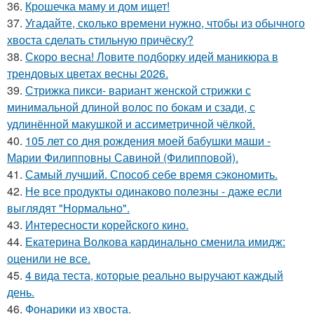
36.
Крошечка маму и дом ищет!
37.
Угадайте, сколько времени нужно, чтобы из обычного
хвоста сделать стильную причёску?
38.
Скоро весна! Ловите подборку идей маникюра в
трендовых цветах весны 2026.
39.
Стрижка пикси- вариант женской стрижки с
минимальной длиной волос по бокам и сзади, с
удлинённой макушкой и ассиметричной чёлкой.
40.
105 лет со дня рождения моей бабушки маши -
Марии Филипповны Савиной (Филипповой).
41.
Самый лучший. Способ себе время сэкономить.
42.
Не все продукты одинаково полезны - даже если
выглядят "Нормально".
43.
Интересности корейского кино.
44.
Екатерина Волкова кардинально сменила имидж:
оценили не все.
45.
4 вида теста, которые реально выручают каждый
день.
46.
Фонарики из хвоста.