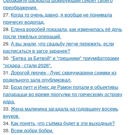
Орбакайте раскрыла шокирующий секрет своего
преображения.
27.
Когда то очень давно, я вообще не понимала
прическу водопад.
28.
Елена воробей показала, как изменилась её дочь
после тяжёлых операций.
29.
А вы знали, что свадьбу легче пережить, если
расписаться в загсе заранее?
30.
"Битва за Битвой" и "грешники" триумфаторами
"оскара - стали 2026".
31.
Дорогой лерчек - Луис сквиччиарини снимки из
родильного зала опубликовал.
32.
Брэд питт и Инес де Рамон попали в объективы
папарацци во время прогулки по греческому острову
идра.
33.
Жена малинина загадала на годовщину восемь
внуков.
34.
Как понять, что съёмка будет в эти выходные?
35.
Всем добри бобри.