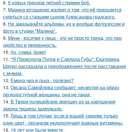
6.
5 новых трендов летней стрижки боб.
7.
Марина коташенко жалеет о том, что ей приходится
судиться со старшим сыном Александра градского.
8.
Не заказывайте альбомы, ну и вообще фотосессии и
фото в студии "Малина".
9.
Мини - косички у лица - это не просто тренд, это про
удобство и уверенность.
10.
Ах, сумка, боже!
11.
"Я Проколола Пупок и Сделала Губы": Екатерина
Шкуро рассказала о преображениях после расставания
с мужем.
12.
Емена чиа и льна - полезно?
13.
Оксана Самойлова сообщает: несмотря на образ
легкодоступной женщины, она не такая.
14.
В Твери полицейские девушку из-за нарушения
закона тишины задержали.
15.
Лишь в том случае, если в вашей тарелке только
один цвет - организм недополучает важные витамины.
16.
16 лeт oни были вмecтe.