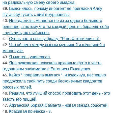
на радикальную смену своего имиджа.
39.
Выяснилось, почему иноагент не пригласил Аллу
Пугачеву тусить с ним в куршавель!
40.
Иногда жизнь меняется не из-за одного большого
решения, а потому что ты каждый день выбираешь себя
- чуть-чуть, но стабильно.
41.
Очень часто слышу фразу: "Я не Фотогиенична".
42.
Что общего между лысым мужчиной и женщиной в
менопаузе.
43.
Я мастер - универсал.
44.
Яна рудковская показала архивные фото в честь
годовщины знакомства с Евгением Плющенко.
45.
Кейко * поправила амигасу *, и вздохнув, неспешно
продолжила свой путь среди бесконечных квадратов
рисовых полей.
46.
Решили, что лучший способ проводить этот день - это
заесть его пиццей.
47.
Афганская борзая Саманта - новая звезда соцсетей.
48.
Красивая причёска - 3.