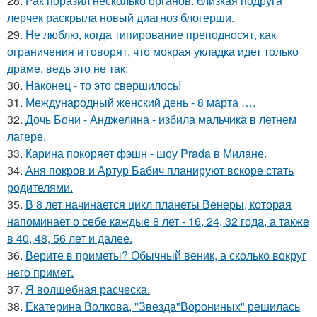
28.
Рак поразил несколько органов: близкая подруга
лерчек раскрыла новый диагноз блогерши.
29.
Не люблю, когда типирование преподносят, как
ограничения и говорят, что мокрая укладка идет только
драме, ведь это не так:
30.
Наконец - то это свершилось!
31.
Международный женский день - 8 марта ….
32.
Дочь Бони - Анджелина - избила мальчика в летнем
лагере.
33.
Карина покоряет фэшн - шоу Prada в Милане.
34.
Аня покров и Артур Бабич планируют вскоре стать
родителями.
35.
В 8 лет начинается цикл планеты Венеры, которая
напоминает о себе каждые 8 лет - 16, 24, 32 года, а также
в 40, 48, 56 лет и далее.
36.
Верите в приметы? Обычный веник, а сколько вокруг
него примет.
37.
Я волшебная расческа.
38.
Екатерина Волкова, "Звезда"Ворониных" решилась