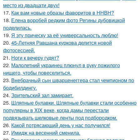
место из двадцати двух!
17.
Как вам новые образы фаворитов в ННВН?
18.
Елена воробей редким фото Регины дубовицкой
поделилась.
19.
Я эту прическу за её универсальность люблю!
20.
45-Летняя Равшана куркова делится новой
фотосессией.
21.
Ноги к вечеру гудят?
22.
Малолетний украинец плюнул в руку пожилого
нищего, чтобы повеселиться.
23.
Внебрачный сын шварценеггера стал чемпионом по
бодибилдингу.
24.
Зрительский зал замирает.
25.
Шляпные булавки. Шляпные булавки стали особенно
популярны в XIX веке, когда дамы перестали
подвязывать шелковые ленты под подбородком.
26.
Какой потрясающий день у нас получился!
27.
Имидж на весенний сменила.