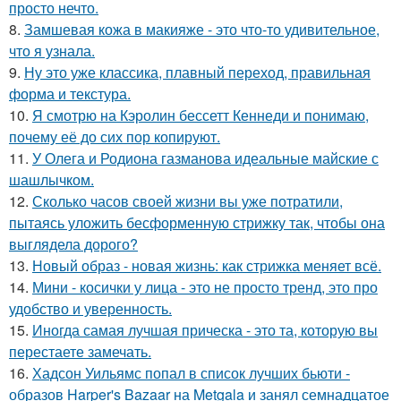
просто нечто.
8.
Замшевая кожа в макияже - это что-то удивительное,
что я узнала.
9.
Ну это уже классика, плавный переход, правильная
форма и текстура.
10.
Я смотрю на Кэролин бессетт Кеннеди и понимаю,
почему её до сих пор копируют.
11.
У Олега и Родиона газманова идеальные майские с
шашлычком.
12.
Сколько часов своей жизни вы уже потратили,
пытаясь уложить бесформенную стрижку так, чтобы она
выглядела дорого?
13.
Новый образ - новая жизнь: как стрижка меняет всё.
14.
Мини - косички у лица - это не просто тренд, это про
удобство и уверенность.
15.
Иногда самая лучшая прическа - это та, которую вы
перестаете замечать.
16.
Хадсон Уильямс попал в список лучших бьюти -
образов Harper's Bazaar на Metgala и занял семнадцатое