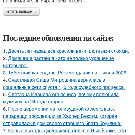
во внимание, выбирая крем, входят:
читать дальше →
Последние обновления на сайте:
1.
Десять лет назад все красили веки плотными слоями.
2.
Домашние растения - это не только украшение
интерьера.
3.
Тибетский календарь. Рекомендации на 1 июля 2026 г.
4.
Счастливая Саша Митрошина вернулась в
социальные сети спустя 1, 5 года судебного процесса.
5.
Светлана Иванова объяснила, почему полюбила
мужчину на 24 года старше.
6.
После церемонии на голивудской аллее славы,
папарацци проследили за Харпер Бекхэм, которая
отправилась в дом своего старшего брата бруклина.
7.
Новые выходы Дженнифер Лопес в Нью-йорке - это