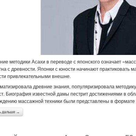
ние методики Асахи в переводе с японского означает «масс
тна с древности. Японки с юности начинают практиковать ма
сти привлекательными внешне.
матизировала древние знания, популяризировала методику
ст. Биография известной дамы пестрит достижениями в обла
ждению массажной техники были представлены в формате 
ь дальше →