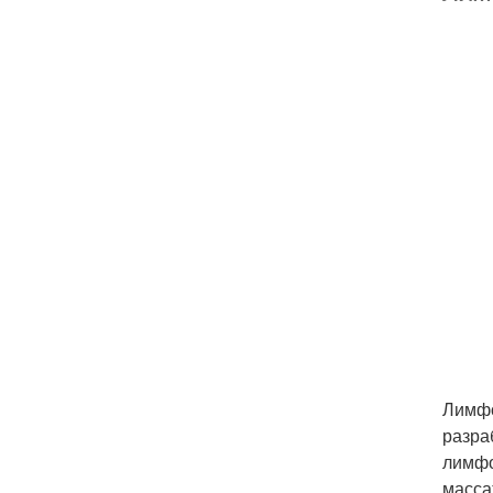
Лимфо
разра
лимфо
масса