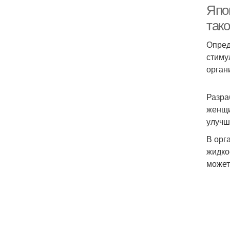
Япо
так
Опред
стиму
орган
Разра
женщи
улучш
В орг
жидко
может