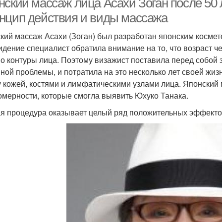
ский массаж лица Асахи Зоган после 50 ле
нцип действия и виды массажа
кий массаж Асахи (Зоган) был разработан японским космет
идение специалист обратила внимание на то, что возраст че
о контуры лица. Поэтому визажист поставила перед собой 
нной проблемы, и потратила на это несколько лет своей жиз
 кожей, костями и лимфатическими узлами лица. Японский 
омерности, которые смогла выявить Юхуко Танака.
я процедура оказывает целый ряд положительных эффектов