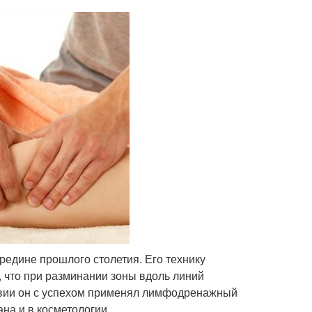
едине прошлого столетия. Его технику
 что при разминании зоны вдоль линий
твии он с успехом применял лимфодренажный
на и в косметологии.