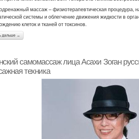
дренажный массаж – физиотерапевтическая процедура, н
тической системы и облегчение движения жидкости в орга
ождению клеток и тканей от токсинов.
ь дальше →
нский самомассаж лица Асахи Зоган русск
сажная техника