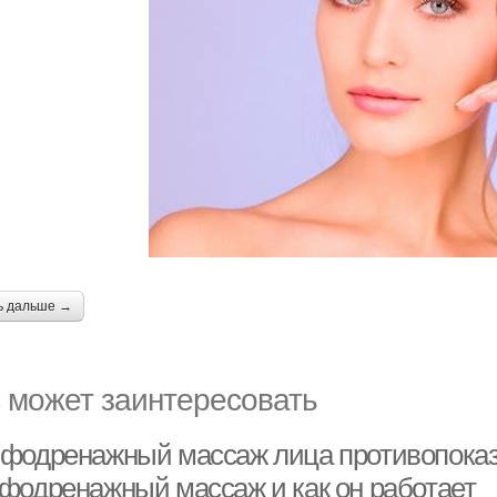
ь дальше →
 может заинтересовать
фодренажный массаж лица противопоказа
фодренажный массаж и как он работает