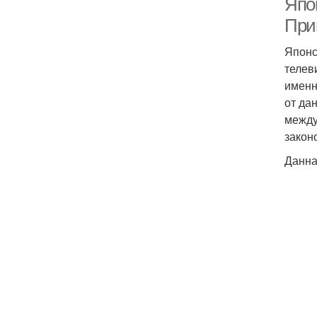
Япон
При
Японс
телев
именн
от да
между
закон
Данна