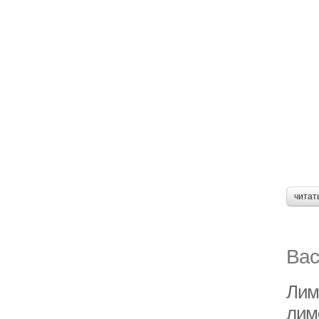
читат
Вас
Лим
лим