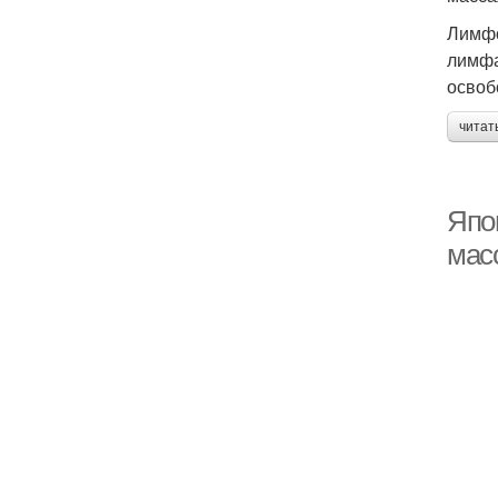
Лимфо
лимфа
освоб
читат
Япо
мас