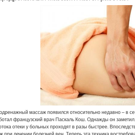
дренажный массаж появился относительно недавно – в сер
ботал французский врач Паскаль Кош. Однажды он заметил,
тока отеки у больных проходят в разы быстрее. Впоследс
ж при лечении болезней вен. Теперь эта техника востребова