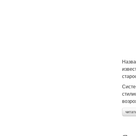
Назва
извес
старо
Систе
стили
возро
читат