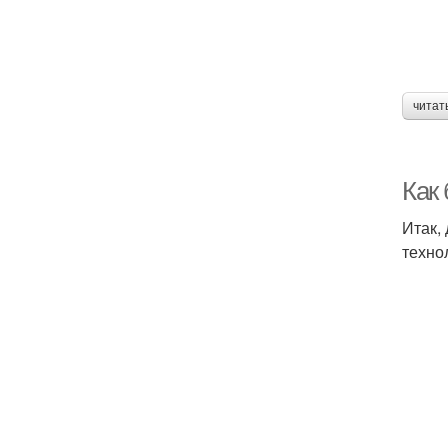
читат
Как
Итак,
техно