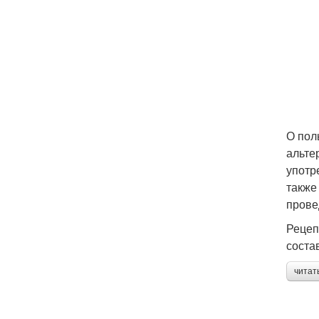
О пол
альте
употр
также
прове
Рецеп
соста
читат