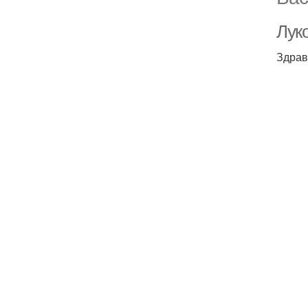
Луко
Здрав