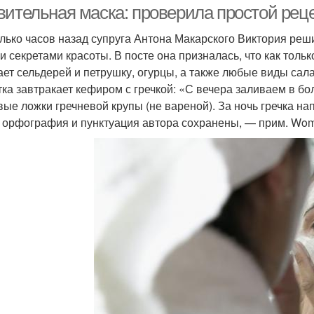
вительная маска: проверила простой рец
лько часов назад супруга Антона Макарского Виктория реш
и секретами красоты. В посте она призналась, что как тольк
ает сельдерей и петрушку, огурцы, а также любые виды сала
тка завтракает кефиром с гречкой: «С вечера заливаем в 
вые ложки гречневой крупы (не вареной). За ночь гречка нап
 орфография и пунктуация автора сохранены, — прим. Woma