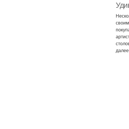
Уди
Неско
своим
покуп
артис
столо
далее