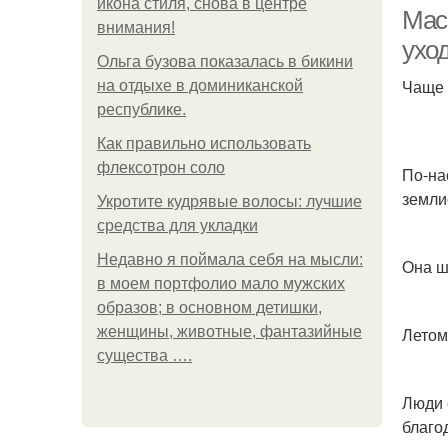
икона стиля, снова в центре
Мас
внимания!
ухо
Ольга бузова показалась в бикини
Чаще 
на отдыхе в доминиканской
республике.
Как правильно использовать
флексотрон соло
По-на
земли
Укротите кудрявые волосы: лучшие
средства для укладки
Недавно я поймала себя на мысли:
Она ш
в моем портфолио мало мужских
образов; в основном детишки,
женщины, животные, фантазийные
Летом
существа ….
Люди 
благо