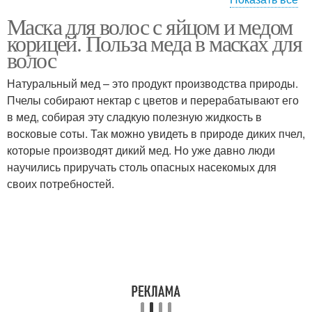
Маска для волос с яйцом и медом
Маски с медом
Маска с коньяком
корицей. Польза меда в масках для
волос
Натуральный мед – это продукт производства природы.
Пчелы собирают нектар с цветов и перерабатывают его
Маска с луком
Маска с маслом
в мед, собирая эту сладкую полезную жидкость в
восковые соты. Так можно увидеть в природе диких пчел,
которые производят дикий мед. Но уже давно люди
научились приручать столь опасных насекомых для
Маски с коньяком
Эффективные маски
своих потребностей.
Маски для волос