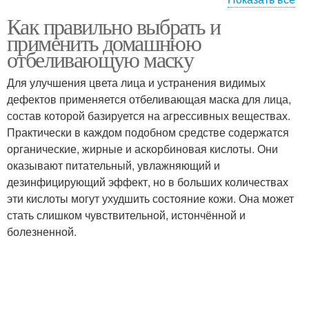
Как правильно выбрать и
Цитрусово-яичная
Лимонно-медовая маска
применить домашнюю
маска
отбеливающую маску
Для улучшения цвета лица и устранения видимых
Маска из
дефектов применяется отбеливающая маска для лица,
Маски для достижения
картофельного сока
состав которой базируется на агрессивных веществах.
Практически в каждом подобном средстве содержатся
органические, жирные и аскорбиновая кислоты. Они
оказывают питательный, увлажняющий и
Маски на
Домашние маски
дезинфицирующий эффект, но в больших количествах
чувствительной коже
эти кислоты могут ухудшить состояние кожи. Она может
стать слишком чувствительной, истончённой и
болезненной.
Маски для отбеливания
Глина для лица