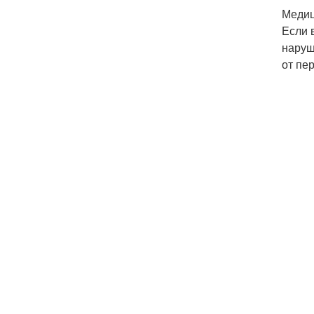
Медиц
Если 
наруш
от пер