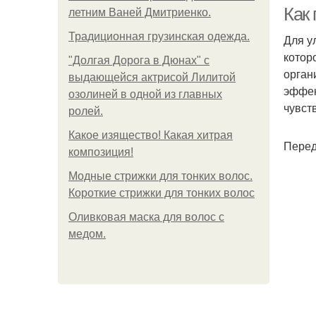
ч
Как
летним Ваней Дмитриенко.
Традиционная грузинская одежда.
Для у
котор
"Долгая Дорога в Дюнах" с
орган
выдающейся актрисой Лилитой
эффек
озолиней в одной из главных
чувст
ролей.
Какое изящество! Какая хитрая
Перед
композиция!
Модные стрижки для тонких волос.
Короткие стрижки для тонких волос
Оливковая маска для волос с
медом.