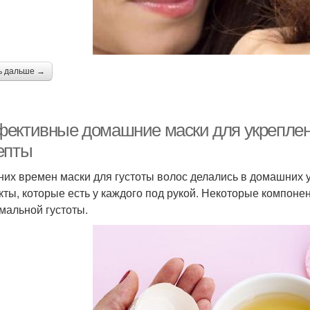
ь дальше →
ективные домашние маски для укреплени
епты
них времен маски для густоты волос делались в домашних у
кты, которые есть у каждого под рукой. Некоторые компон
мальной густоты.