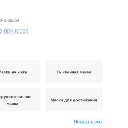
р-классы
о причесок
Маски на кожу
Тыквенная маска
трусово-яичная
Маски для достижения
маска
Показать все
 для отбеливания