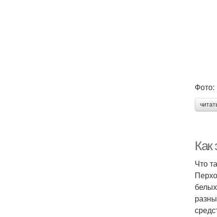
Фото: 
читат
Как
Что т
Перхо
белых
разны
средс