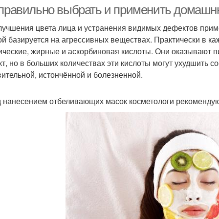
увствительной коже
 правильно выбрать и применить домаш
лучшения цвета лица и устранения видимых дефектов прим
ой базируется на агрессивных веществах. Практически в к
ические, жирные и аскорбиновая кислоты. Они оказывают
т, но в больших количествах эти кислоты могут ухудшить с
вительной, истончённой и болезненной.
 нанесением отбеливающих масок косметологи рекомендую