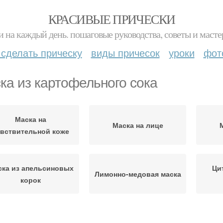
КРАСИВЫЕ ПРИЧЕСКИ
и на каждый день. пошаговые руководства, советы и масте
 сделать прическу
виды причесок
уроки
фот
ка из картофельного сока
Маска на
Маска на лице
увствительной коже
ска из апельсиновых
Ци
Лимонно-медовая маска
корок
Маски на
Домашние маски
Маски