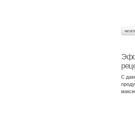
читат
Эфф
рец
С дав
проду
макси