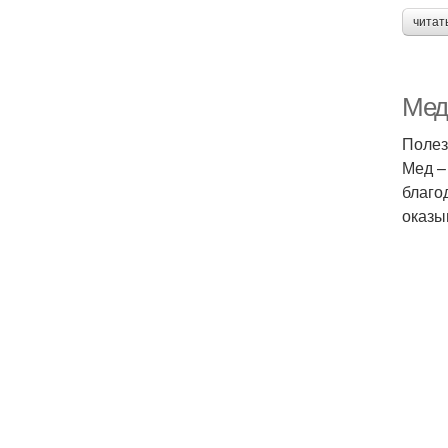
читат
Мед
Полез
Мед –
благо
оказы