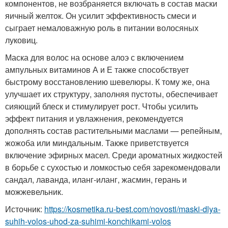
компонентов, не возбраняется включать в состав маски
яичный желток. Он усилит эффективность смеси и
сыграет немаловажную роль в питании волосяных
луковиц.
Маска для волос на основе алоэ с включением
ампульных витаминов А и Е также способствует
быстрому восстановлению шевелюры. К тому же, она
улучшает их структуру, заполняя пустоты, обеспечивает
сияющий блеск и стимулирует рост. Чтобы усилить
эффект питания и увлажнения, рекомендуется
дополнять состав растительными маслами — репейным,
жожоба или миндальным. Также приветствуется
включение эфирных масел. Среди ароматных жидкостей
в борьбе с сухостью и ломкостью себя зарекомендовали
сандал, лаванда, иланг-иланг, жасмин, герань и
можжевельник.
Источник:
https://kosmetika.ru-best.com/novosti/maski-dlya-
suhih-volos-uhod-za-suhimi-konchikami-volos