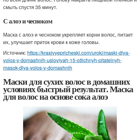
смыть спустя 35 минут.
С алоэ и чесноком
Маска с алоэ и чесноком укрепляет корни волос, питает
их, улучшает приток крови к коже головы.
Источник:
https://krasivyepricheski.com/uroki/maski-dlya-
volos-v-domashnih-usloviyah-15-otlichnyh-pitatelnyh-
masok-dlya-volos-v-domashnih
Маски для сухих волос в домашних
условиях быстрый результат. Маска
для волос на основе сока алоэ