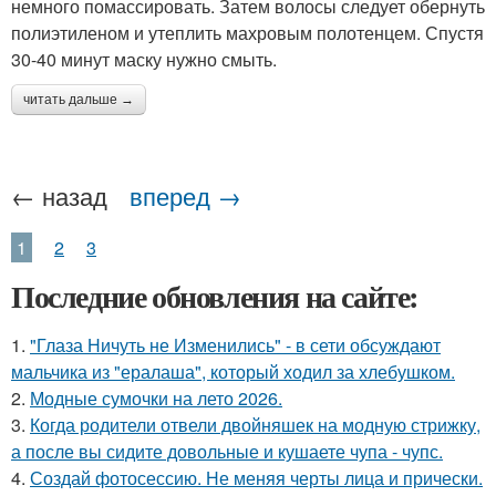
немного помассировать. Затем волосы следует обернуть
полиэтиленом и утеплить махровым полотенцем. Спустя
30-40 минут маску нужно смыть.
читать дальше →
← назад
вперед →
1
2
3
Последние обновления на сайте:
1.
"Глаза Ничуть не Изменились" - в сети обсуждают
мальчика из "ералаша", который ходил за хлебушком.
2.
Модные сумочки на лето 2026.
3.
Когда родители отвели двойняшек на модную стрижку,
а после вы сидите довольные и кушаете чупа - чупс.
4.
Создай фотосессию. Не меняя черты лица и прически.