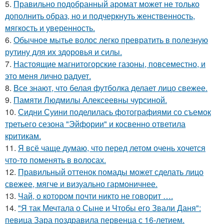
5.
Правильно подобранный аромат может не только
дополнить образ, но и подчеркнуть женственность,
мягкость и уверенность.
6.
Обычное мытье волос легко превратить в полезную
рутину для их здоровья и силы.
7.
Настоящие магнитогорские газоны, повсеместно, и
это меня лично радует.
8.
Все знают, что белая футболка делает лицо свежее.
9.
Памяти Людмилы Алексеевны чурсиной.
10.
Сидни Суини поделилась фотографиями со съемок
третьего сезона "Эйфории" и косвенно ответила
критикам.
11.
Я всё чаще думаю, что перед летом очень хочется
что-то поменять в волосах.
12.
Правильный оттенок помады может сделать лицо
свежее, мягче и визуально гармоничнее.
13.
Чай, о котором почти никто не говорит ….
14.
"Я так Мечтала о Сыне и Чтобы его Звали Даня":
певица Зара поздравила первенца с 16-летием.