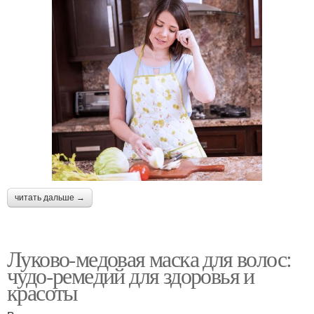
Маска при выпадении
Маска из лукового сока
Луки для масок
Маски с маслами
читать дальше →
Маска из репейного
Луковая шелуха
масла
Луково-медовая маска для волос:
чудо-ремедий для здоровья и
Маски для
красоты
Маска при перхоти
предотвращения