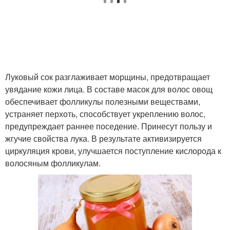
Ингредиенты для
Ингредиенты в маску
луковый порошок
Маска с луком
Луково-медовая маска
Луковый сок разглаживает морщины, предотвращает
увядание кожи лица. В составе масок для волос овощ
обеспечивает фолликулы полезными веществами,
устраняет перхоть, способствует укреплению волос,
Ингредиенты в луково-
Маски для волос
предупреждает раннее поседение. Принесут пользу и
медовую маску
жгучие свойства лука. В результате активизируется
циркуляция крови, улучшается поступление кислорода к
волосяным фолликулам.
Маска на лицо
Маска для достижения