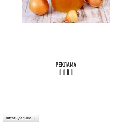
Маска на голове
Луковый сок
Луки для маски
Маска на цвет
Луковые маски
Маска с медом
Ингредиент в луковых
Лука в масках
масках
читать дальше →
Маски для разных
Маска из лука