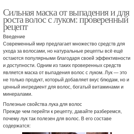
типов
Сильная маска от выпадения и для
роста волос с луком: проверенный
рецепт
Маски против
Маски с водкой
выпадения
Введение
Современный мир предлагает множество средств для
ухода за волосами, но натуральные рецепты всё ещё
остаются популярными благодаря своей эффективности
Маска из луковой
Маска для роста
и доступности. Одним из таких проверенных средств
шелухи
является маска от выпадения волос с луком. Лук — это
не только продукт, который добавляет вкус блюдам, но и
ценный ингредиент для волос, богатый витаминами и
минералами.
Маска с лимоном
Маска с кефиром
Полезные свойства лука для волос
Прежде чем перейти к рецепту, давайте разберемся,
почему лук так полезен для волос. В его составе
содержатся:
Маска от вшей
Эффективные маски