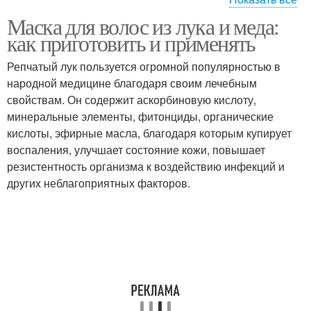
Маска для волос из лука и меда:
Маска для разных
Маска от выпадения
как приготовить и применять
типов
Репчатый лук пользуется огромной популярностью в
народной медицине благодаря своим лечебным
свойствам. Он содержит аскорбиновую кислоту,
Масло с луковым соком
Сильная маска
минеральные элементы, фитонциды, органические
кислоты, эфирные масла, благодаря которым купирует
воспаления, улучшает состояние кожи, повышает
резистентность организма к воздействию инфекций и
Ингредиенты в луковую
Маски от выпадения
других неблагоприятных факторов.
маску
Маска для усиления
Маска на волосах