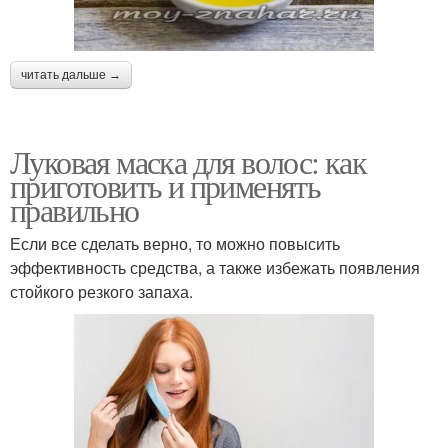
Яйца в маске
Маска в сочетании
читать дальше →
Маска против
Луковая маска для волос: как
Медово-луковая маска
выпадения
приготовить и применять
правильно
Если все сделать верно, то можно повысить
Маска при
эффективность средства, а также избежать появления
Маска против перхоти
чувствительной коже
стойкого резкого запаха.
Маска для большего
Маски для роста
эффекта