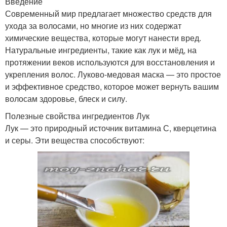
Введение
Современный мир предлагает множество средств для
ухода за волосами, но многие из них содержат
Маски при
Наука за луковой
химические вещества, которые могут нанести вред.
чувствительном коже
маской
Натуральные ингредиенты, такие как лук и мёд, на
протяжении веков используются для восстановления и
укрепления волос. Луково-медовая маска — это простое
Маска для
и эффективное средство, которое может вернуть вашим
Маски для укрепления
предотвращения
волосам здоровье, блеск и силу.
Полезные свойства ингредиентов Лук
Лук — это природный источник витамина С, кверцетина
Маски для
Маска для
и серы. Эти вещества способствуют:
максимальной
максимального
эффективности
эффекта
Маска в холодильнике
Маски с луком