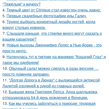
"Тяжёлым" к вечеру?
4.
Темный цвет от Clinique стал известен очень давно.
5.
Первые свадебные фотографии иды Галич.
6.
Трудно выбрать конкретный дизайн ногтей, когда
вокруг столько новинок.
7.
Слышали раньше, что стрелки много могут сказать о
вашем характере?
8.
Новые выходы Дженнифер Лопес в Нью-йорке - это
просто нечто.
9.
Наткнулась тут в тиктоке на маникюр "Кошачий Глаз" и
такое мы одобряем!
10.
Обычный салат можно сделать в разы вкуснее …
просто поменяв заправку.
11.
"Долгая Дорога в Дюнах" с выдающейся актрисой
Лилитой озолиней в одной из главных ролей.
12.
Бывшая жена Григория Лепса, Анна шаплыкова,
отпраздновала 54-й день рождения в Венеции.
13.
Как мы учились заботиться о природе: трудовая