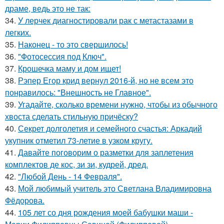
драме, ведь это не так:
34.
У лерчек диагностировали рак с метастазами в
легких.
35.
Наконец - то это свершилось!
36.
"Фотосессия под Ключ".
37.
Крошечка маму и дом ищет!
38.
Рэпер Егор крид вернул 2016-й, но не всем это
понравилось: "Внешность не Главное".
39.
Угадайте, сколько времени нужно, чтобы из обычного
хвоста сделать стильную причёску?
40.
Секрет долголетия и семейного счастья: Аркадий
укупник отметил 73-летие в узком кругу.
41.
Давайте поговорим о разметки для заплетения
комплектов де кос, зи зи, кудрей, дред.
42.
"Любой День - 14 Февраля".
43.
Мой любимый учитель это Светлана Владимировна
Фёдорова.
44.
105 лет со дня рождения моей бабушки маши -