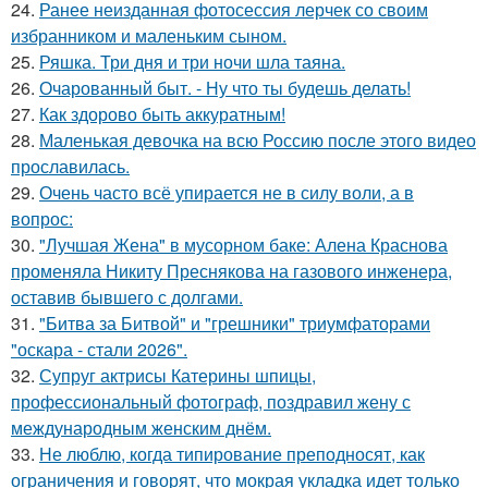
24.
Ранее неизданная фотосессия лерчек со своим
избранником и маленьким сыном.
25.
Ряшка. Три дня и три ночи шла таяна.
26.
Очарованный быт. - Ну что ты будешь делать!
27.
Как здорово быть аккуратным!
28.
Маленькая девочка на всю Россию после этого видео
прославилась.
29.
Очень часто всё упирается не в силу воли, а в
вопрос:
30.
"Лучшая Жена" в мусорном баке: Алена Краснова
променяла Никиту Преснякова на газового инженера,
оставив бывшего с долгами.
31.
"Битва за Битвой" и "грешники" триумфаторами
"оскара - стали 2026".
32.
Супруг актрисы Катерины шпицы,
профессиональный фотограф, поздравил жену с
международным женским днём.
33.
Не люблю, когда типирование преподносят, как
ограничения и говорят, что мокрая укладка идет только