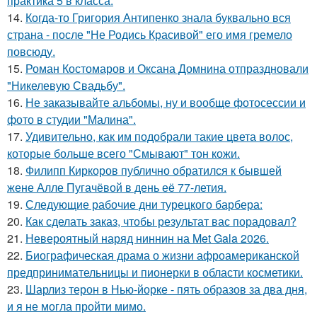
практика 5 в класса.
14.
Когда-то Григория Антипенко знала буквально вся
страна - после "Не Родись Красивой" его имя гремело
повсюду.
15.
Роман Костомаров и Оксана Домнина отпраздновали
"Никелевую Свадьбу".
16.
Не заказывайте альбомы, ну и вообще фотосессии и
фото в студии "Малина".
17.
Удивительно, как им подобрали такие цвета волос,
которые больше всего "Смывают" тон кожи.
18.
Филипп Киркоров публично обратился к бывшей
жене Алле Пугачёвой в день её 77-летия.
19.
Следующие рабочие дни турецкого барбера:
20.
Как сделать заказ, чтобы результат вас порадовал?
21.
Невероятный наряд ниннин на Met Gala 2026.
22.
Биографическая драма о жизни афроамериканской
предпринимательницы и пионерки в области косметики.
23.
Шарлиз терон в Нью-йорке - пять образов за два дня,
и я не могла пройти мимо.