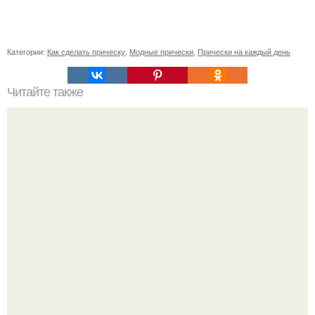
Категории:
Как сделать прическу
,
Модные прически
,
Прически на каждый день
Читайте также
Шанель Коко. 20 золотых цитат Коко шанель: