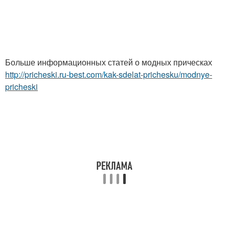
Больше информационных статей о модных прическах
http://pricheski.ru-best.com/kak-sdelat-prichesku/modnye-
pricheski