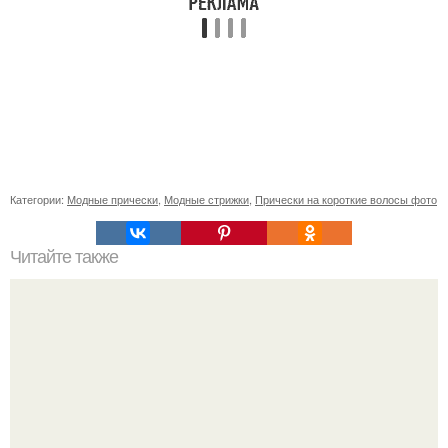
Категории:
Модные прически
,
Модные стрижки
,
Прически на короткие волосы фото
Читайте также
Обычный "Пантенол" может преобразить ваши волосы