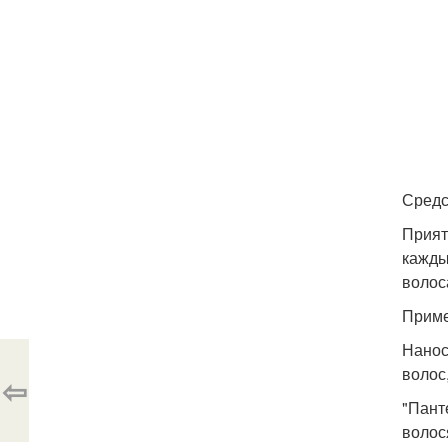
Средс
Прият
кажды
волос
Приме
Нанос
волос
⇦
"Пант
волос