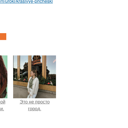
com/uroki/krasivye-pricheski
вой
Это не просто
и.
город.