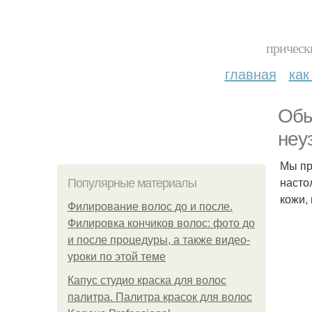
прическ
главная
как
Обы
неу
Мы пр
насто
Популярные материалы
кожи,
Филирование волос до и после.
Филировка кончиков волос: фото до
и после процедуры, а также видео-
уроки по этой теме
Капус студио краска для волос
палитра. Палитра красок для волос