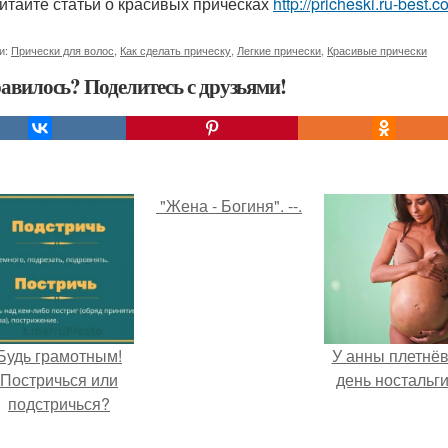
итайте статьи о красивых прическах
http://pricheski.ru-best.
и:
Прически для волос
,
Как сделать прическу
,
Легкие прически
,
Красивые прически
авилось? Поделитесь с друзьями!
"Жена - Богиня". --.
Будь грамотным!
У анны плетнё
Постричься или
день ностальги
подстричься?