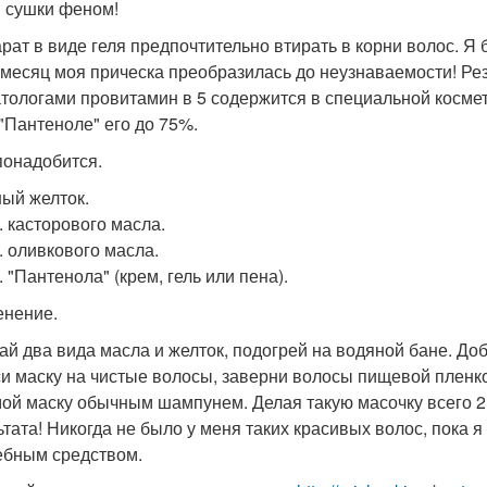
 сушки феном!
рат в виде геля предпочтительно втирать в корни волос. Я
 месяц моя прическа преобразилась до неузнаваемости! Рез
тологами провитамин в 5 содержится в специальной космети
 "Пантеноле" его до 75%.
понадобится.
ный желток.
л. касторового масла.
л. оливкового масла.
л. "Пантенола" (крем, гель или пена).
нение.
й два вида масла и желток, подогрей на водяной бане. Доб
и маску на чистые волосы, заверни волосы пищевой пленкой
мой маску обычным шампунем. Делая такую масочку всего 2
ьтата! Никогда не было у меня таких красивых волос, пока 
бным средством.