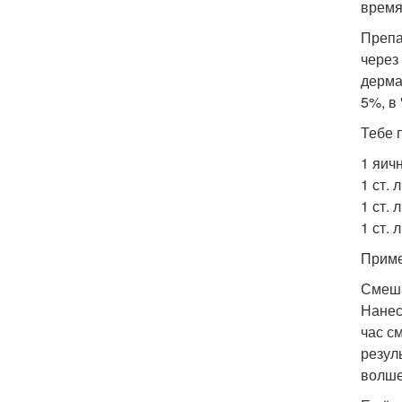
время
Препа
через
дерма
5%, в
Тебе 
1 яич
1 ст. 
1 ст. 
1 ст. 
Приме
Смеша
Нанес
час с
резул
волше