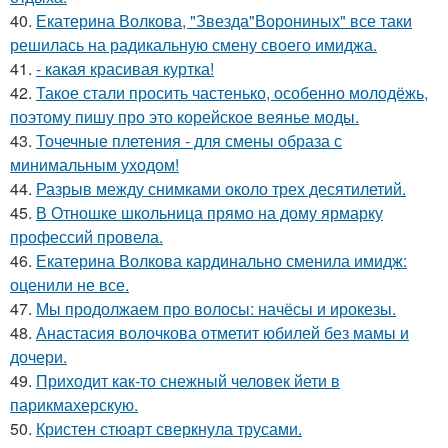
40.
Екатерина Волкова, "Звезда"Ворониных" все таки
решилась на радикальную смену своего имиджа.
41.
- какая красивая куртка!
42.
Такое стали просить частенько, особенно молодёжь,
поэтому пишу про это корейское веянье моды.
43.
Точечные плетения - для смены образа с
минимальным уходом!
44.
Разрыв между снимками около трех десятилетий.
45.
В Отношке школьница прямо на дому ярмарку
профессий провела.
46.
Екатерина Волкова кардинально сменила имидж:
оценили не все.
47.
Мы продолжаем про волосы: начёсы и ирокезы.
48.
Анастасия волочкова отметит юбилей без мамы и
дочери.
49.
Приходит как-то снежный человек йети в
парикмахерскую.
50.
Кристен стюарт сверкнула трусами.