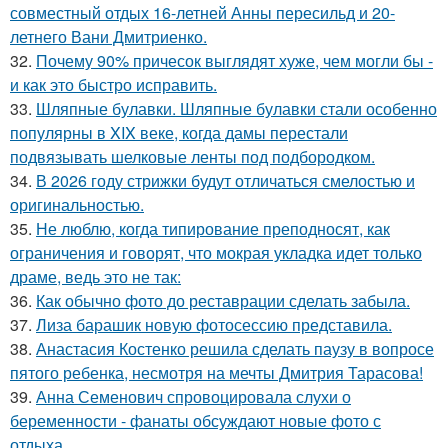
совместный отдых 16-летней Анны пересильд и 20-
летнего Вани Дмитриенко.
32.
Почему 90% причесок выглядят хуже, чем могли бы -
и как это быстро исправить.
33.
Шляпные булавки. Шляпные булавки стали особенно
популярны в XIX веке, когда дамы перестали
подвязывать шелковые ленты под подбородком.
34.
В 2026 году стрижки будут отличаться смелостью и
оригинальностью.
35.
Не люблю, когда типирование преподносят, как
ограничения и говорят, что мокрая укладка идет только
драме, ведь это не так:
36.
Как обычно фото до реставрации сделать забыла.
37.
Лиза барашик новую фотосессию представила.
38.
Анастасия Костенко решила сделать паузу в вопросе
пятого ребенка, несмотря на мечты Дмитрия Тарасова!
39.
Анна Семенович спровоцировала слухи о
беременности - фанаты обсуждают новые фото с
отдыха.