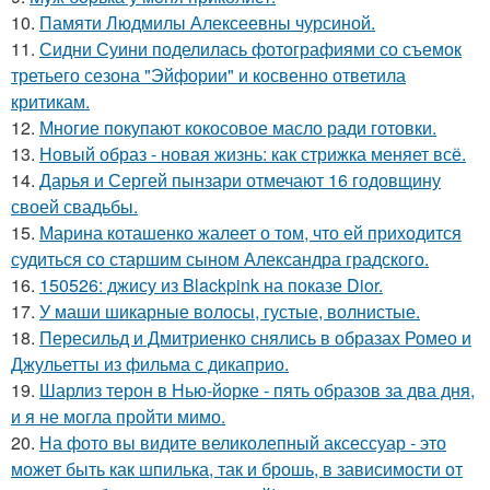
10.
Памяти Людмилы Алексеевны чурсиной.
11.
Сидни Суини поделилась фотографиями со съемок
третьего сезона "Эйфории" и косвенно ответила
критикам.
12.
Многие покупают кокосовое масло ради готовки.
13.
Новый образ - новая жизнь: как стрижка меняет всё.
14.
Дарья и Сергей пынзари отмечают 16 годовщину
своей свадьбы.
15.
Марина коташенко жалеет о том, что ей приходится
судиться со старшим сыном Александра градского.
16.
150526: джису из Blackpink на показе Dior.
17.
У маши шикарные волосы, густые, волнистые.
18.
Пересильд и Дмитриенко снялись в образах Ромео и
Джульетты из фильма с дикаприо.
19.
Шарлиз терон в Нью-йорке - пять образов за два дня,
и я не могла пройти мимо.
20.
На фото вы видите великолепный аксессуар - это
может быть как шпилька, так и брошь, в зависимости от