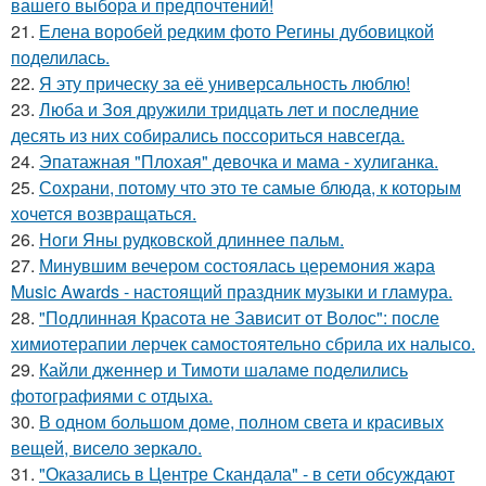
вашего выбора и предпочтений!
21.
Елена воробей редким фото Регины дубовицкой
поделилась.
22.
Я эту прическу за её универсальность люблю!
23.
Люба и Зоя дружили тридцать лет и последние
десять из них собирались поссориться навсегда.
24.
Эпатажная "Плохая" девочка и мама - хулиганка.
25.
Сохрани, потому что это те самые блюда, к которым
хочется возвращаться.
26.
Ноги Яны рудковской длиннее пальм.
27.
Минувшим вечером состоялась церемония жара
Music Awards - настоящий праздник музыки и гламура.
28.
"Подлинная Красота не Зависит от Волос": после
химиотерапии лерчек самостоятельно сбрила их налысо.
29.
Кайли дженнер и Тимоти шаламе поделились
фотографиями с отдыха.
30.
В одном большом доме, полном света и красивых
вещей, висело зеркало.
31.
"Оказались в Центре Скандала" - в сети обсуждают