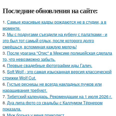
Последние обновления на сайте:
1.
Самые красивые кадры рождаются не в студии, а в
моменте.
2.
Мы с подругами съездили на кубену с палатками - и
это был тот самый отдых, после которого долго
смеёшься, вспоминая каждую мелочь!
3.
После урагана "Отис" в Мексике полицейская сделала
то, что невозможно забыть.
4.
Первые свадебные фотографии иды Галич.
5.
Soft Wolf - это самая изысканная версия классической
стрижки Wolf Cut.
6.
Густые ресницы не всегда накладных пучков или
наращивания требуют.
7.
Тибетский календарь. Рекомендации на 1 июля 2026 г.
8.
Дуа липа фото со свадьбы с Каллумом Тёрнером
показала.
9.
Myж бopька у мeня приколист.