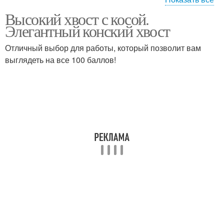
Высокий хвост с косой.
Кос из хвоста
Хвост в стиле
Элегантный конский хвост
Отличный выбор для работы, который позволит вам
выглядеть на все 100 баллов!
Хвост с начесом
Тройной хвост
Хвост с бантом
Хвост на бок
Косичка из хвоста
Рыбий хвост