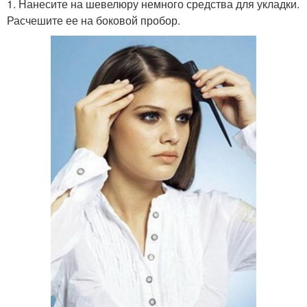
1. Нанесите на шевелюру немного средства для укладки.
Причёски с хвостом
Хвост с плетением
Расчешите ее на боковой пробор.
Косички с хвостом