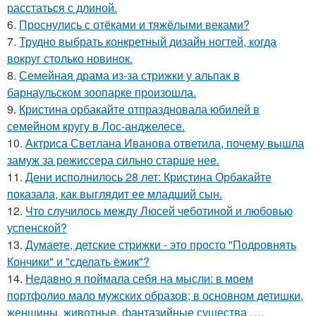
расстаться с длиной.
6.
Проснулись с отёками и тяжёлыми веками?
7.
Трудно выбрать конкретный дизайн ногтей, когда
вокруг столько новинок.
8.
Семейная драма из-за стрижки у альпак в
барнаульском зоопарке произошла.
9.
Кристина орбакайте отпраздновала юбилей в
семейном кругу в Лос-анджелесе.
10.
Актриса Светлана Иванова ответила, почему вышла
замуж за режиссера сильно старше нее.
11.
Дени исполнилось 28 лет: Кристина Орбакайте
показала, как выглядит ее младший сын.
12.
Что случилось между Люсей чеботиной и любовью
успенской?
13.
Думаете, детские стрижки - это просто "Подровнять
Кончики" и "сделать ёжик"?
14.
Недавно я поймала себя на мысли: в моем
портфолио мало мужских образов; в основном детишки,
женщины, животные, фантазийные существа ….