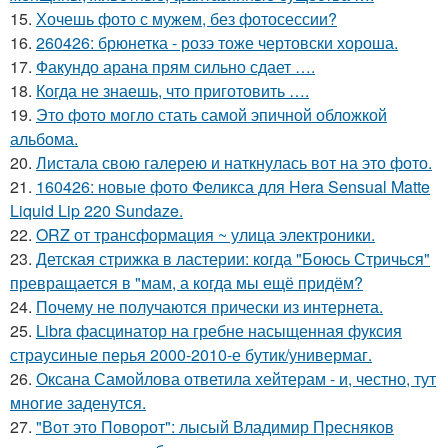
15.
Хочешь фото с мужем, без фотосессии?
16.
260426: брюнетка - розэ тоже чертовски хороша.
17.
Факундо арана прям сильно сдает ….
18.
Когда не знаешь, что приготовить ….
19.
Это фото могло стать самой эпичной обложкой
альбома.
20.
Листала свою галерею и наткнулась вот на это фото.
21.
160426: новые фото Феликса для Hera Sensual Matte
Liquid Lip 220 Sundaze.
22.
ORZ от трансформация ~ улица электроники.
23.
Детская стрижка в ластерии: когда "Боюсь Стричься"
превращается в "мам, а когда мы ещё придём?
24.
Почему не получаются прически из интернета.
25.
Libra фасцинатор на гребне насыщенная фуксия
страусиные перья 2000-2010-е бутик/универмаг.
26.
Оксана Самойлова ответила хейтерам - и, честно, тут
многие заденутся.
27.
"Вот это Поворот": лысый Владимир Пресняков