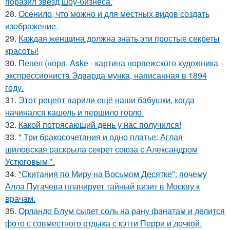
поразил звезд шоу-бизнеса.
28.
Осенило, что можно и для местных видов создать
изображение.
29.
Каждая женщина должна знать эти простые секреты
красоты!
30.
Пепел (норв. Aske - картина норвежского художника -
экспрессиониста Эдварда мунка, написанная в 1894
году.
31.
Этот рецепт варили ещё наши бабушки, когда
начинался кашель и першило горло.
32.
Какой потрясающий день у нас получился!
33.
* Три бракосочетания и одно платье: Аглая
шиловская раскрыла секрет союза с Александром
Устюговым *.
34.
"Скитания по Миру на Восьмом Десятке": почему
Алла Пугачева планирует тайный визит в Москву к
врачам.
35.
Орландо Блум сыпет соль на рану фанатам и делится
фото с совместного отдыха с кэтти Перри и дочкой.