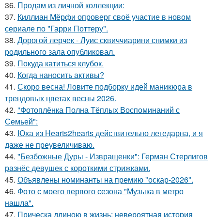
36.
Продам из личной коллекции:
37.
Киллиан Мёрфи опроверг своё участие в новом
сериале по "Гарри Поттеру".
38.
Дорогой лерчек - Луис сквиччиарини снимки из
родильного зала опубликовал.
39.
Покуда катиться клубок.
40.
Когда наносить активы?
41.
Скоро весна! Ловите подборку идей маникюра в
трендовых цветах весны 2026.
42.
"Фотоплёнка Полна Тёплых Воспоминаний с
Семьей":
43.
Юха из Hearts2hearts действительно легедарна, и я
даже не преувеличиваю.
44.
"Безбожные Дуры - Извращенки": Герман Стерлигов
разнёс девушек с короткими стрижками.
45.
Объявлены номинанты на премию "оскар-2026".
46.
Фото с моего первого сезона "Музыка в метро
нашла".
47.
Прическа длиною в жизнь: невероятная история