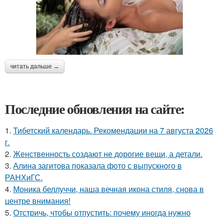
читать дальше →
Последние обновления на сайте:
1.
Тибетский календарь. Рекомендации на 7 августа 2026
г.
2.
Женственность создают не дорогие вещи, а детали.
3.
Алина загитова показала фото с выпускного в
РАНХиГС.
4.
Моника беллуччи, наша вечная икона стиля, снова в
центре внимания!
5.
Отстричь, чтобы отпустить: почему иногда нужно