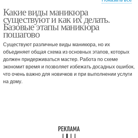
Какие виды маникюра
Аппаратный маникюр
Французский маникюр
существуют и как их делать.
Базовые этапы маникюра
пошагово
Существуют различные виды маникюра, но их
Американский маникюр
Испанский маникюр
объединяет общая схема из основных этапов, которых
должен придерживаться мастер. Работа по схеме
экономит время и позволяет избежать досадных ошибок,
что очень важно для новичков и при выполнении услуги
Японский маникюр
Бразильский маникюр
на дому.
Фрезы для аппаратного
Супермодный маникюр
маникюра