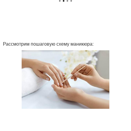
Комбинированный
Фрезы для маникюра
маникюр
Маникюр на ногтях
Лампы для маникюра
Рассмотрим пошаговую схему маникюра:
Маникюр на короткие
Маникюр для коротких
ногти
ногтей
Маникюр с блестками
Лунный маникюр