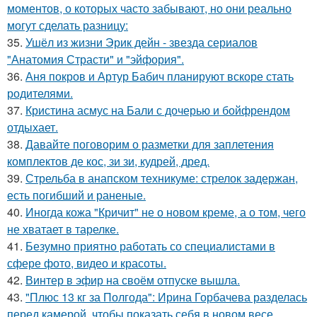
моментов, о которых часто забывают, но они реально
могут сделать разницу:
35.
Ушёл из жизни Эрик дейн - звезда сериалов
"Анатомия Страсти" и "эйфория".
36.
Аня покров и Артур Бабич планируют вскоре стать
родителями.
37.
Кристина асмус на Бали с дочерью и бойфрендом
отдыхает.
38.
Давайте поговорим о разметки для заплетения
комплектов де кос, зи зи, кудрей, дред.
39.
Стрельба в анапском техникуме: стрелок задержан,
есть погибший и раненые.
40.
Иногда кожа "Кричит" не о новом креме, а о том, чего
не хватает в тарелке.
41.
Безумно приятно работать со специалистами в
сфере фото, видео и красоты.
42.
Винтер в эфир на своём отпуске вышла.
43.
"Плюс 13 кг за Полгода": Ирина Горбачева разделась
перед камерой, чтобы показать себя в новом весе.