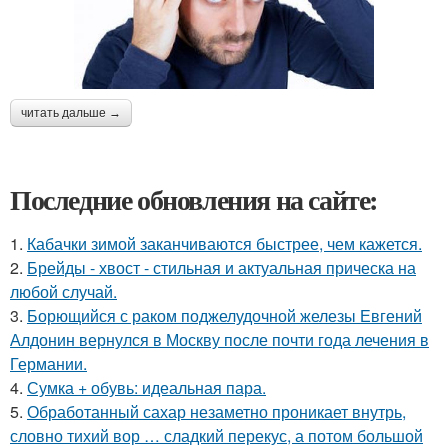
читать дальше →
Последние обновления на сайте:
1.
Кабачки зимой заканчиваются быстрее, чем кажется.
2.
Брейды - хвост - стильная и актуальная прическа на
любой случай.
3.
Борющийся с раком поджелудочной железы Евгений
Алдонин вернулся в Москву после почти года лечения в
Германии.
4.
Сумка + обувь: идеальная пара.
5.
Обработанный сахар незаметно проникает внутрь,
словно тихий вор … сладкий перекус, а потом большой