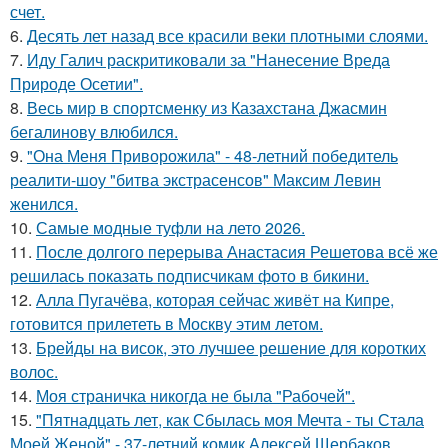
счет.
6.
Десять лет назад все красили веки плотными слоями.
7.
Иду Галич раскритиковали за "Нанесение Вреда
Природе Осетии".
8.
Весь мир в спортсменку из Казахстана Джасмин
бегалинову влюбился.
9.
"Она Меня Приворожила" - 48-летний победитель
реалити-шоу "битва экстрасенсов" Максим Левин
женился.
10.
Самые модные туфли на лето 2026.
11.
После долгого перерыва Анастасия Решетова всё же
решилась показать подписчикам фото в бикини.
12.
Алла Пугачёва, которая сейчас живёт на Кипре,
готовится прилететь в Москву этим летом.
13.
Брейды на висок, это лучшее решение для коротких
волос.
14.
Моя страничка никогда не была "Рабочей".
15.
"Пятнадцать лет, как Сбылась моя Мечта - ты Стала
Моей Женой" - 37-летний комик Алексей Щербаков