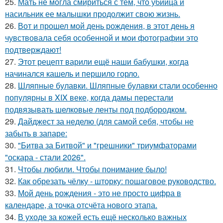
25.
Мать не могла смириться с тем, что убийца и
насильник ее малышки продолжит свою жизнь.
26.
Вот и прошел мой день рождения, в этот день я
чувствовала себя особенной и мои фотографии это
подтверждают!
27.
Этот рецепт варили ещё наши бабушки, когда
начинался кашель и першило горло.
28.
Шляпные булавки. Шляпные булавки стали особенно
популярны в XIX веке, когда дамы перестали
подвязывать шелковые ленты под подбородком.
29.
Дайджест за неделю (для самой себя, чтобы не
забыть в запаре:
30.
"Битва за Битвой" и "грешники" триумфаторами
"оскара - стали 2026".
31.
Чтобы любили. Чтобы понимание было!
32.
Как обрезать чёлку - шторку: пошаговое руководство.
33.
Мой день рождения - это не просто цифра в
календаре, а точка отсчёта нового этапа.
34.
В уходе за кожей есть ещё несколько важных