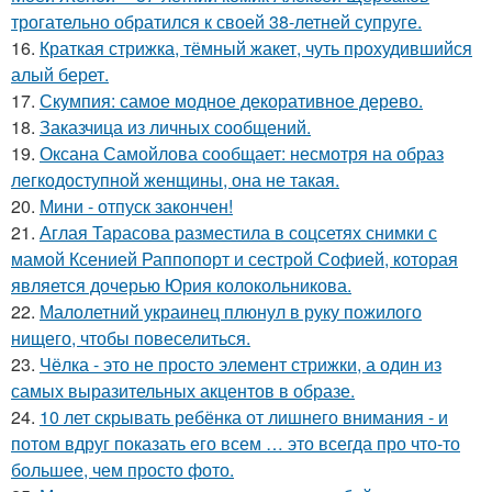
трогательно обратился к своей 38-летней супруге.
16.
Краткая стрижка, тёмный жакет, чуть прохудившийся
алый берет.
17.
Скумпия: самое модное декоративное дерево.
18.
Заказчица из личных сообщений.
19.
Оксана Самойлова сообщает: несмотря на образ
легкодоступной женщины, она не такая.
20.
Мини - отпуск закончен!
21.
Аглая Тарасова разместила в соцсетях снимки с
мамой Ксенией Раппопорт и сестрой Софией, которая
является дочерью Юрия колокольникова.
22.
Малолетний украинец плюнул в руку пожилого
нищего, чтобы повеселиться.
23.
Чёлка - это не просто элемент стрижки, а один из
самых выразительных акцентов в образе.
24.
10 лет скрывать ребёнка от лишнего внимания - и
потом вдруг показать его всем … это всегда про что-то
большее, чем просто фото.