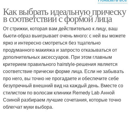
Как выбрать идеальную прическу
Прическа с пучком
Французская стрижка
в соответствии с формой лица
От стрижки, которая вам действительно к лицу, ваш
бьюти-образ выигрывает очень много: с ней вы можете
ярко и интересно смотреться без тщательно
Пучок со жгутом
Необычный пучок
продуманного макияжа и запросто отказываться от
дополнительных аксессуаров. При этом главным
критерием правильного hairstyle-решения является
соответствие прически форме лица. Если не забывать
Французская ракушки-
Пучок с плетением
про него, вы точно не прогадаете и обеспечите себе
улитка
безупречный внешний вид на каждый день. Вместе со
стилистом по волосам клиники Remedy Lab Анной
Соиной разбираем лучшие сочетания, которые точно
облегчат муки выбора.
Французская ракушка