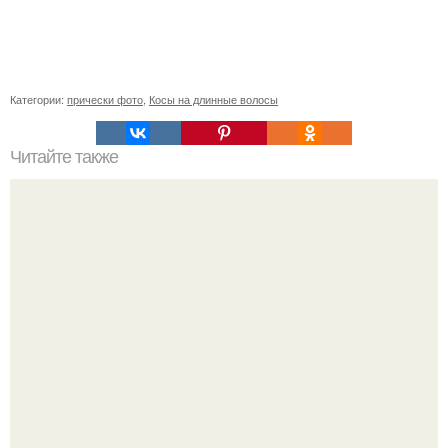
Категории:
прически фото
,
Косы на длинные волосы
Читайте также
Список шампуни с нейтральным pH. Что значит pH
шампуня?