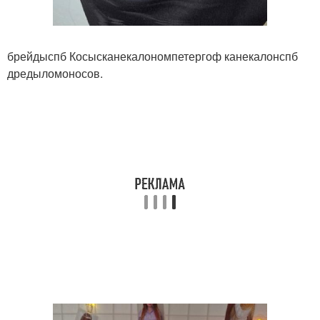
брейдыспб Косысканекалономпетергоф канекалонспб
дредыломоносов.