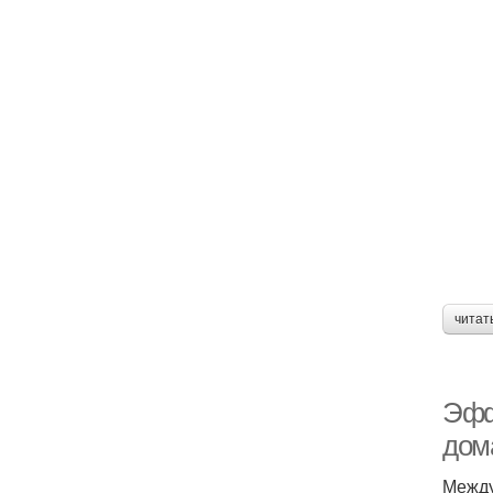
читат
Эфф
дом
Между