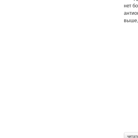
нет б
антио
выше,
читат