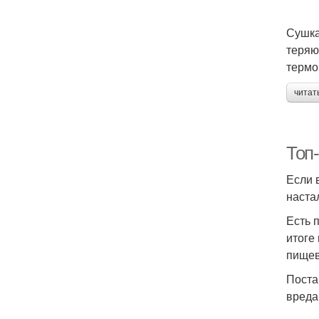
Сушка
теряю
термо
читат
Топ-
Если 
наста
Есть 
итоге
пищев
Поста
вреда