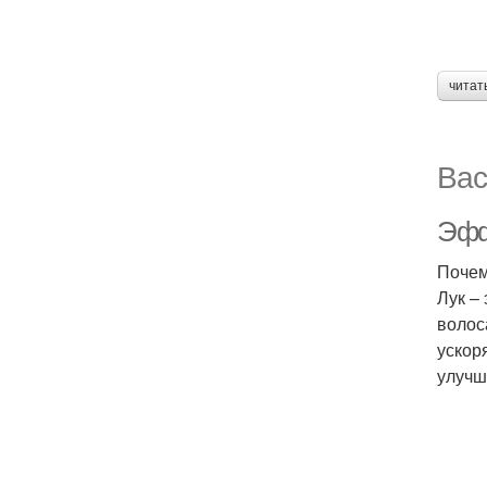
читат
Вас
Эфф
Почем
Лук –
волос
ускор
улучш