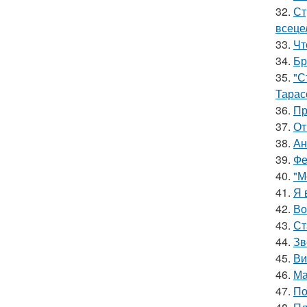
32.
Ст
всеце
33.
Чт
34.
Бр
35.
"С
Тарас
36.
Пр
37.
От
38.
Ан
39.
Фе
40.
"М
41.
Я 
42.
Во
43.
Ст
44.
Зв
45.
Ви
46.
Ма
47.
По