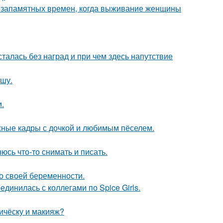
с незапамятных времен, когда выживание женщины
талась без наград и при чем здесь напутствие
ишу.
.
ежные кадры с дочкой и любимым пёселем.
сь что-то снимать и писать.
о своей беременности.
инилась с коллегами по Spice Girls.
ичёску и макияж?