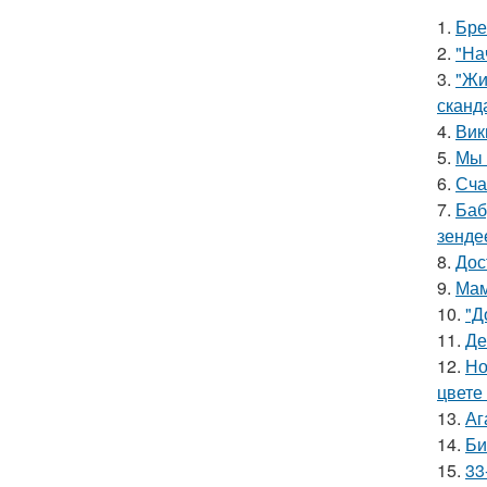
1.
Бре
2.
"На
3.
"Жи
сканд
4.
Вик
5.
Мы 
6.
Сча
7.
Баб
зенде
8.
Дос
9.
Мам
10.
"Д
11.
Де
12.
Но
цвете 
13.
Аг
14.
Би
15.
33