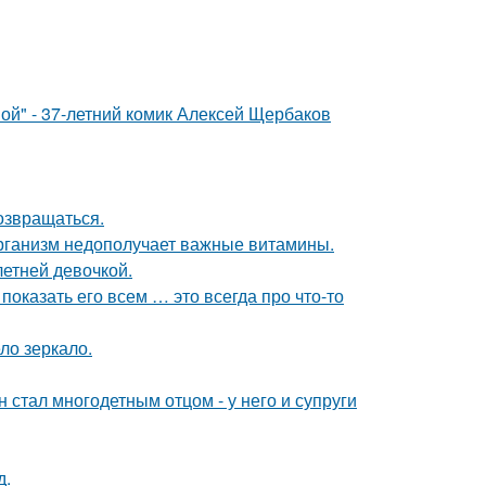
ой" - 37-летний комик Алексей Щербаков
возвращаться.
 организм недополучает важные витамины.
етней девочкой.
показать его всем … это всегда про что-то
ло зеркало.
 стал многодетным отцом - у него и супруги
д.