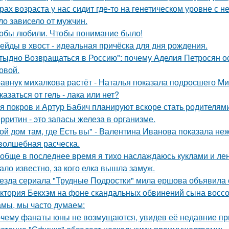
рах возраста у нас сидит где-то на генетическом уровне 
ло зависело от мужчин.
обы любили. Чтобы понимание было!
ейды в хвост - идеальная причёска для дня рождения.
тыдно Возвращаться в Россию": почему Аделия Петросян ос
овой.
авнук михалкова растёт - Наталья показала подросшего М
казаться от гель - лака или нет?
я покров и Артур Бабич планируют вскоре стать родителями
рритин - это запасы железа в организме.
ой дом там, где Есть вы" - Валентина Иванова показала н
волшебная расческа.
обще в последнее время я тихо наслаждаюсь куклами и леню
ало известно, за кого елка вышла замуж.
езда сериала "Трудные Подростки" мила ершова объявила 
ктория Бекхэм на фоне скандальных обвинений сына воссоед
мы, мы часто думаем:
чему фанаты юны не возмущаются, увидев её недавние пр