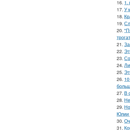
16.
1.
17.
У 
18.
Кр
19.
Сл
20.
"П
трога
21.
За
22.
Эт
23.
Со
24.
Ли
25.
Эт
26.
10
больш
27.
В 
28.
Не
29.
Но
Юлии 
30.
Оч
31.
Ко