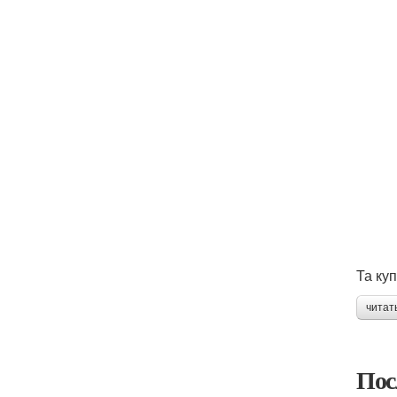
Та ку
читат
Пос