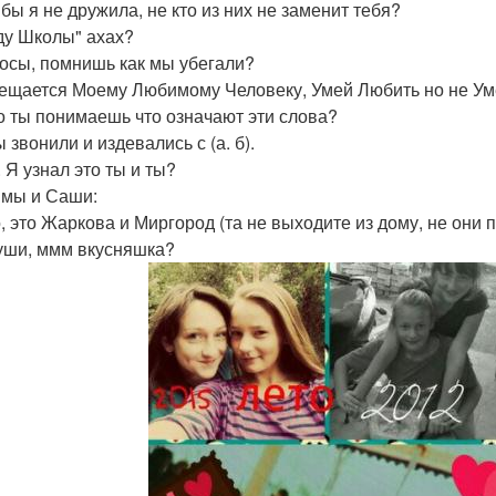
 бы я не дружила, не кто из них не заменит тебя?
ду Школы" ахах?
осы, помнишь как мы убегали?
ещается Моему Любимому Человеку, Умей Любить но не У
о ты понимаешь что означают эти слова?
 звонили и издевались с (а. б).
 . Я узнал это ты и ты?
имы и Саши:
о, это Жаркова и Миргород (та не выходите из дому, не они 
уши, ммм вкусняшка?