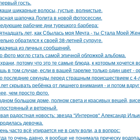
 первый гость.
маши шикарные волосы, густые, волнистые.
асная шапочка Лолита в новой фотосессии.
едующие рабочие дни турецкого барбера:
ятнадцать лет, как Сбылась моя Мечта - ты Стала Моей Жен
тельно обратился к своей 38-летней супруге.
казчица из личных сообщений.
о фото могло стать самой эпичной обложкой альбома.
храни, потому что это те самые блюда, к которым хочется 
шь в том случае, если в вашей тарелке только один цвет -
о последние секунды перед страшным происшествием с 4-л
 лет скрывать ребёнка от лишнего внимания - и потом вдруг 
ее, чем просто фото.
одном большом доме, полном света и красивых вещей, висе
постоянный и ветреный.
вая радостная новость: звезда "Интернов" Александр Ильин
родилась девочка.
ень часто всё упирается не в силу воли, а в вопрос:
гда то очень давно, я вообще не понимала прическу водопа