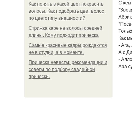
С кем
Как понять в какой цвет покрасить
"Звез
волосы. Как подобрать цвет волос
Абрик
по цветотипу внешности?
"Посв
Стрижка каре на волосы средней
Тольк
длины. Кому подходит прическа
Как мы
- Ага,
Самые красивые кадры рождаются
А с Д
не в студии, а в моменте.
- Алл
Прическа невесты: рекомендации и
Ааа с
советы по подбору свадебной
прически.