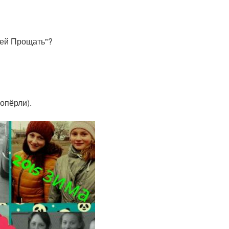
мей Прощать"?
попёрли).