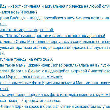
йды - хвост - стильная и актуальная прическа на любой случ
чался новый роман?
рная Бабища" - звёзды российского шоу-бизнеса встали на 
ала.
инги тоже мерзли под сосной.
на "Потом" самое простое и самое важное откладываем!
стливая Саша Митрошина вернулась в социальные сети спус
ушка актера тома холланда всерьез обиделась на внука за т
ей.
тупные тренды на лето 2026.
ы такие мамы: Дженнифер Лопес расплакалась на выпускн
олгая Дорога в Дюнах" с выдающейся актрисой Лилитой озо
ми Мур вышла в платье - отсылке.
вые совместные фото Кристины асмус и Маш милаш - кажет
глаз!
ата муцениеце поделилась фото из отдыха вместе с мужем 
кси - модный тренд этого сезона.
-Летняя Карина кросс в брак с 21-летним хоккеистом вступи