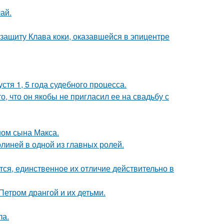
ай.
защиту Клава коки, оказавшейся в эпицентре
тя 1, 5 года судебного процесса.
о, что он якобы не пригласил ее на свадьбу с
ом сына Макса.
линей в одной из главных ролей.
ся, единственное их отличие действительно в
Петром дрангой и их детьми.
ла.