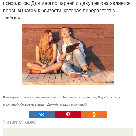
психологов. Для многих парней и девушек она является
первым шагом к близости, которая перерастает в
любовь.
Категории:
Прически на каждый день
,
Как сделать прическу
,
Дружба между
мужчиной
,
Основные виды
,
Дружбы между мужчиной
Читайте также