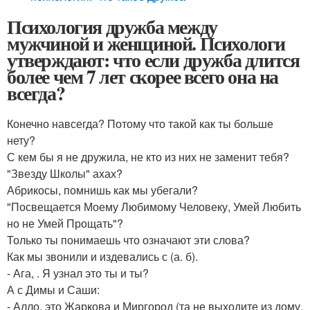
Психология дружба между
мужчиной и женщиной. Психологи
утверждают: что если дружба длится
более чем 7 лет скорее всего она на
всегда?
Конечно навсегда? Потому что такой как ты больше
нету?
С кем бы я не дружила, не кто из них не заменит тебя?
"Звезду Школы" ахах?
Абрикосы, помнишь как мы убегали?
"Посвещается Моему Любимому Человеку, Умей Любить
но не Умей Прощать"?
Только ты понимаешь что означают эти слова?
Как мы звонили и издевались с (а. б).
- Ага, . Я узнал это ты и ты?
А с Димы и Саши:
- Алло, это Жаркова и Миргород (та не выходите из дому,