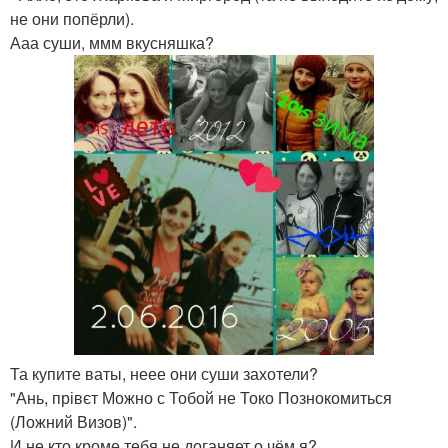
не они попёрли).
Ааа суши, ммм вкусняшка?
Та купите ваты, неее они суши захотели?
"Ань, прівєт Можно с Тобой не Токо Познокомиться
(Ложний Визов)".
И не кто кроме тебя не доганяет о чём я?