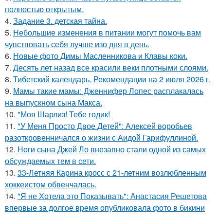
полностью открытым.
4.
Задание 3. детская тайна.
5.
Небольшие изменения в питании могут помочь вам
чувствовать себя лучше изо дня в день.
6.
Новые фото Димы Масленникова и Клавы коки.
7.
Десять лет назад все красили веки плотными слоями.
8.
Тибетский календарь. Рекомендации на 2 июля 2026 г.
9.
Мамы такие мамы: Дженнифер Лопес расплакалась
на выпускном сына Макса.
10.
"Моя Шарлиз! Тебе годик!
11.
"У Меня Просто Двое Детей": Алексей воробьев
разоткровенничался о жизни с Аидой Гарифуллиной.
12.
Ноги сына Джей Ло внезапно стали одной из самых
обсуждаемых тем в сети.
13.
33-Летняя Карина кросс с 21-летним возлюбленным
хоккеистом обвенчалась.
14.
"Я не Хотела это Показывать": Анастасия Решетова
впервые за долгое время опубликовала фото в бикини