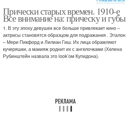
Прически старых времен. 1910-е
Женщины в древней
Древний греция
Все внимание на: прическу и губы
греции
1. В эту эпоху девушек все больше привлекает кино –
актрисы становятся образцом для подражания . Эталон
Прически в древней
– Мери Пикфорд и Лилиан Гиш. Их лица обрамляют
Древний русь
греции
кучеряшки, а макияж роднит их с ангелочками (Хелена
Рубинштейн назвала это look’ом Купидона).
Древний рим