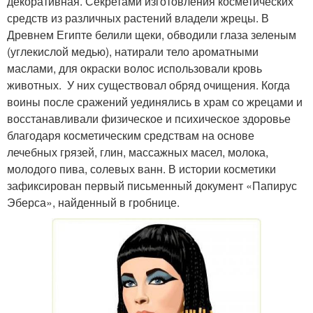
декоративная. Секретами изготовления косметических
средств из различных растений владели жрецы. В
Древнем Египте белили щеки, обводили глаза зеленым
(углекислой медью), натирали тело ароматными
маслами, для окраски волос использовали кровь
животных. У них существовал обряд очищения. Когда
воины после сражений уединялись в храм со жрецами и
восстанавливали физическое и психическое здоровье
благодаря косметическим средствам на основе
лечебных грязей, глин, массажных масел, молока,
молодого пива, солевых ванн. В истории косметики
зафиксирован первый письменный документ «Папирус
Эберса», найденный в гробнице.