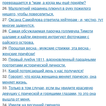
превращается в "мам, а когда мы ещё придём?
26.
Малолетний украинец плюнул в руку пожилого
нищего, чтобы повеселиться.
27.
Оксана Самойлова ответила хейтерам - и, честно, тут
многие заденутся.
28.
Самая обсуждаемая парочка голливуда Тимоти
шаламе и кайли дженнер интригуют фоточками с
райского острова.
29.
Прошлая весна - мужские стрижки, эта весна -
женские причёски!
30.
Первый лукбук 1811, вдохновленный парадными
портретами исторической личности.
31.
Какой потрясающий день у нас получился!
32.
Говорят, что когда женщина меняет прическу, она
меняет жизнь.
33.
Только в том случае, если вы увидите красивую
девушку с прической и горящими глазами, то это она
вышла от меня.
34.
Имидж на весенний сменила.