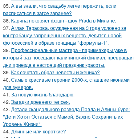
35.
А вы знали, что свадьбу легче пережить, если
расписаться в загсе заранее?
36.
Карина покоряет фэшн - шоу Prada в Милане.
37.
Аглая Тарасова, осужденная на 3 года условно за
контрабанду запрещенных веществ, делится новой
фотосессией в образе гонщицы "формулы-1".
38.
Профессиональные мастера - парикмахеры уже в
который раз посещают калининский филиал, превращая
дни приезда в настоящий праздник красоты.
39.
Как сочетать образ невесты и жениха?
40.
Самые красивые героини 2000-х, ставшие иконами
для зумеров.
41.
За новyю жизнь благодарю.
42.
Загадки древнего тепсея.
43.
Детали скандального развода Павла и Алины буре:
"Дети Хотят Остаться с Мамой, Важно Сохранить их
Уровень Жизни".
44.
Длинные или короткие?