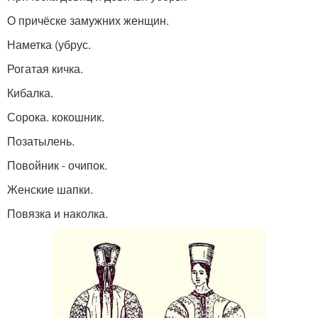
О причёске замужних женщин.
Наметка (убрус.
Рогатая кичка.
Кибалка.
Сорока. кокошник.
Позатылень.
Повойник - очипок.
Женские шапки.
Повязка и наколка.