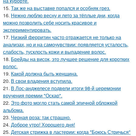
на курорте.
15.
Так же на выставке попался и особняк грез.
16.
Нежно люблю весну и лето за тёплые дни, когда
можно позволить себе носить красивое и
экспериментировать.
17.
Низкий ферритин часто отражается не только на
анализах, но и на самочувствии: появляется усталость,
слабость, тусклость кожи и выпадение волос.
18.
Брейды на висок, это лучшее решение для коротких
волос.
19.
Какой должна быть женщина.
20.
В свои владения вступила.
21.
В Лос-анджелесе подвели итоги 98-й церемонии
вручения премии "Оскар".
22.
Это фото могло стать самой эпичной обложкой
альбома.
23.
Черная роза: так страшно.
24.
Доброе утро! Хорошего дня!
25.
Детская стрижка в ластерии: когда "Боюсь Стричься"