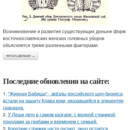
Возникновение и развитие существующих доныне форм
восточнославянских женских головных уборов
объясняется тремя различными факторами.
читать дальше →
Последние обновления на сайте:
1.
"Жирная Бабища" - звёзды российского шоу-бизнеса
встали на защиту Клава коки, оказавшейся в эпицентре
скандала.
2.
У Леши лето в самом разгаре: с модной стрижкой,
походами за грибами и временем с семьей.
3.
Короткие стрижки часто пугают, лицо остается