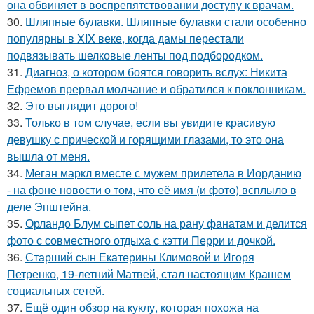
она обвиняет в воспрепятствовании доступу к врачам.
30.
Шляпные булавки. Шляпные булавки стали особенно
популярны в XIX веке, когда дамы перестали
подвязывать шелковые ленты под подбородком.
31.
Диагноз, о котором боятся говорить вслух: Никита
Ефремов прервал молчание и обратился к поклонникам.
32.
Это выглядит дорого!
33.
Только в том случае, если вы увидите красивую
девушку с прической и горящими глазами, то это она
вышла от меня.
34.
Меган маркл вместе с мужем прилетела в Иорданию
- на фоне новости о том, что её имя (и фото) всплыло в
деле Эпштейна.
35.
Орландо Блум сыпет соль на рану фанатам и делится
фото с совместного отдыха с кэтти Перри и дочкой.
36.
Старший сын Екатерины Климовой и Игоря
Петренко, 19-летний Матвей, стал настоящим Крашем
социальных сетей.
37.
Ещё один обзор на куклу, которая похожа на