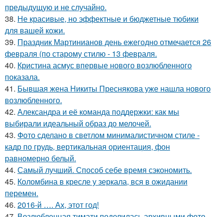
предыдущую и не случайно.
38.
Не красивые, но эффектные и бюджетные тюбики
для вашей кожи.
39.
Праздник Мартинианов день ежегодно отмечается 26
февраля (по старому стилю - 13 февраля.
40.
Кристина асмус впервые нового возлюбленного
показала.
41.
Бывшая жена Никиты Преснякова уже нашла нового
возлюбленного.
42.
Александра и её команда поддержки: как мы
выбирали идеальный образ до мелочей.
43.
Фото сделано в светлом минималистичном стиле -
кадр по грудь, вертикальная ориентация, фон
равномерно белый.
44.
Самый лучший. Способ себе время сэкономить.
45.
Коломбина в кресле у зеркала, вся в ожидании
перемен.
46.
2016-й …. Ах, этот год!
47.
Возлюбленная тимати поделилась архивными фото