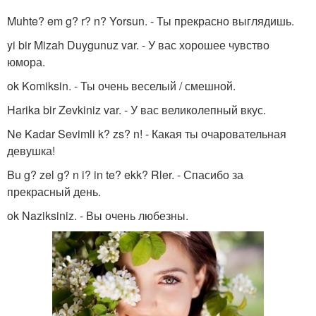
Muhte? em g? r? n? Yorsun. - Ты прекрасно выглядишь.
yi bir Mizah Duygunuz var. - У вас хорошее чувство
юмора.
ok Komiksin. - Ты очень веселый / смешной.
Harika bir Zevkiniz var. - У вас великолепный вкус.
Ne Kadar Sevimli k? zs? n! - Какая ты очаровательная
девушка!
Bu g? zel g? n i? in te? ekk? Rler. - Спасибо за
прекрасный день.
ok Naziksiniz. - Вы очень любезны.