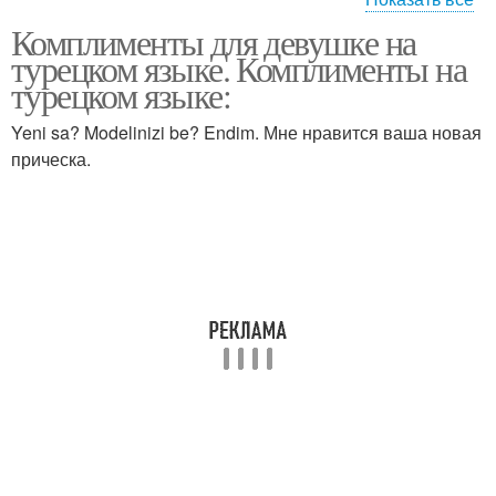
Комплименты для девушке на
Стихи на турецком
Комплименты для
турецком языке. Комплименты на
языке
девушки
турецком языке:
Yeni sa? Modelinizi be? Endim. Мне нравится ваша новая
прическа.