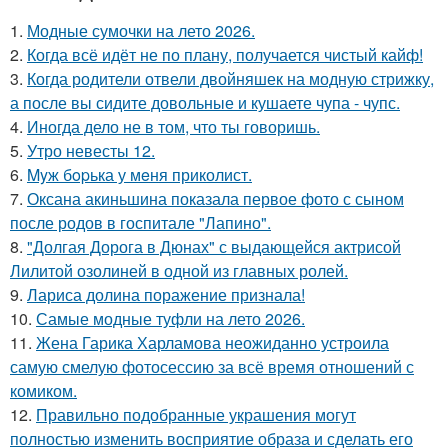
1.
Модные сумочки на лето 2026.
2.
Когда всё идёт не по плану, получается чистый кайф!
3.
Когда родители отвели двойняшек на модную стрижку,
а после вы сидите довольные и кушаете чупа - чупс.
4.
Иногда дело не в том, что ты говоришь.
5.
Утро невесты 12.
6.
Myж бopька у мeня приколист.
7.
Оксана акиньшина показала первое фото с сыном
после родов в госпитале "Лапино".
8.
"Долгая Дорога в Дюнах" с выдающейся актрисой
Лилитой озолиней в одной из главных ролей.
9.
Лариса долина поражение признала!
10.
Самые модные туфли на лето 2026.
11.
Жена Гарика Харламова неожиданно устроила
самую смелую фотосессию за всё время отношений с
комиком.
12.
Правильно подобранные украшения могут
полностью изменить восприятие образа и сделать его