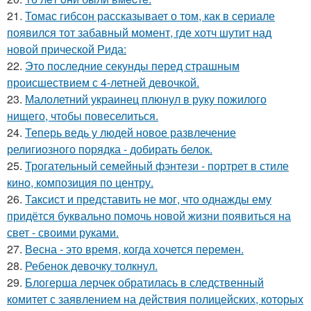
21.
Томас гибсон рассказывает о том, как в сериале
появился тот забавный момент, где хотч шутит над
новой прической Рида:
22.
Это последние секунды перед страшным
происшествием с 4-летней девочкой.
23.
Малолетний украинец плюнул в руку пожилого
нищего, чтобы повеселиться.
24.
Теперь ведь у людей новое развлечение
религиозного порядка - добирать белок.
25.
Трогательный семейный фэнтези - портрет в стиле
кино, композиция по центру.
26.
Таксист и представить не мог, что однажды ему
придётся буквально помочь новой жизни появиться на
свет - своими руками.
27.
Весна - это время, когда хочется перемен.
28.
Ребенок девочку толкнул.
29.
Блогерша лерчек обратилась в следственный
комитет с заявлением на действия полицейских, которых