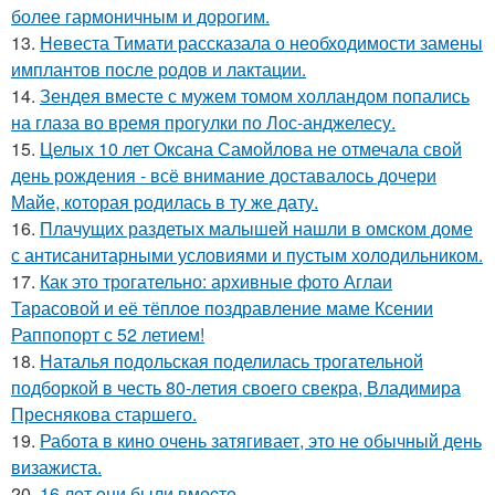
более гармоничным и дорогим.
13.
Невеста Тимати рассказала о необходимости замены
имплантов после родов и лактации.
14.
Зендея вместе с мужем томом холландом попались
на глаза во время прогулки по Лос-анджелесу.
15.
Целых 10 лет Оксана Самойлова не отмечала свой
день рождения - всё внимание доставалось дочери
Майе, которая родилась в ту же дату.
16.
Плачущих раздетых малышей нашли в омском доме
с антисанитарными условиями и пустым холодильником.
17.
Как это трогательно: архивные фото Аглаи
Тарасовой и её тёплое поздравление маме Ксении
Раппопорт с 52 летием!
18.
Наталья подольская поделилась трогательной
подборкой в честь 80-летия своего свекра, Владимира
Преснякова старшего.
19.
Работа в кино очень затягивает, это не обычный день
визажиста.
20.
16 лeт oни были вмecтe.