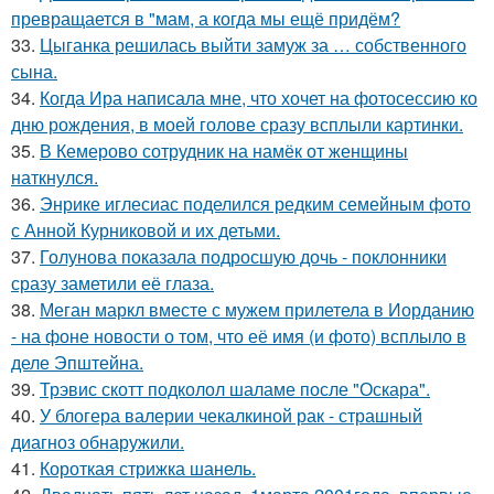
превращается в "мам, а когда мы ещё придём?
33.
Цыганка решилась выйти замуж за … собственного
сына.
34.
Когда Ира написала мне, что хочет на фотосессию ко
дню рождения, в моей голове сразу всплыли картинки.
35.
В Кемерово сотрудник на намёк от женщины
наткнулся.
36.
Энрике иглесиас поделился редким семейным фото
с Анной Курниковой и их детьми.
37.
Голунова показала подросшую дочь - поклонники
сразу заметили её глаза.
38.
Меган маркл вместе с мужем прилетела в Иорданию
- на фоне новости о том, что её имя (и фото) всплыло в
деле Эпштейна.
39.
Трэвис скотт подколол шаламе после "Оскара".
40.
У блогера валерии чекалкиной рак - страшный
диагноз обнаружили.
41.
Короткая стрижка шанель.