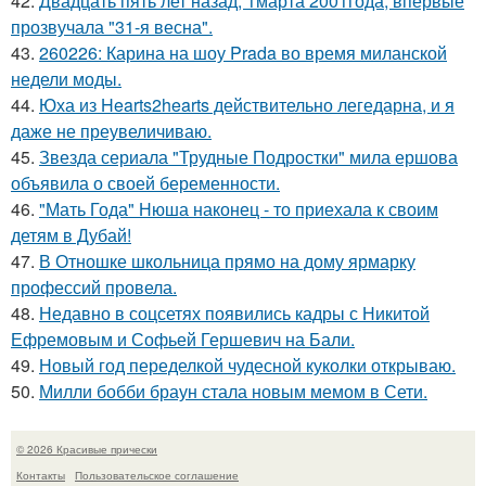
42.
Двадцать пять лет назад, 1марта 2001года, впервые
прозвучала "31-я весна".
43.
260226: Карина на шоу Prada во время миланской
недели моды.
44.
Юха из Hearts2hearts действительно легедарна, и я
даже не преувеличиваю.
45.
Звезда сериала "Трудные Подростки" мила ершова
объявила о своей беременности.
46.
"Мать Года" Нюша наконец - то приехала к своим
детям в Дубай!
47.
В Отношке школьница прямо на дому ярмарку
профессий провела.
48.
Недавно в соцсетях появились кадры с Никитой
Ефремовым и Софьей Гершевич на Бали.
49.
Новый год переделкой чудесной куколки открываю.
50.
Милли бобби браун стала новым мемом в Сети.
© 2026 Красивые прически
Контакты
Пользовательское соглашение