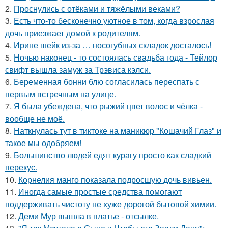
2.
Проснулись с отёками и тяжёлыми веками?
3.
Есть что-то бесконечно уютное в том, когда взрослая
дочь приезжает домой к родителям.
4.
Ирине шейк из-за … носогубных складок досталось!
5.
Ночью наконец - то состоялась свадьба года - Тейлор
свифт вышла замуж за Трэвиса кэлси.
6.
Беременная бонни блю согласилась переспать с
первым встречным на улице.
7.
Я была убеждена, что рыжий цвет волос и чёлка -
вообще не моё.
8.
Наткнулась тут в тиктоке на маникюр "Кошачий Глаз" и
такое мы одобряем!
9.
Большинство людей едят курагу просто как сладкий
перекус.
10.
Корнелия манго показала подросшую дочь вивьен.
11.
Иногда самые простые средства помогают
поддерживать чистоту не хуже дорогой бытовой химии.
12.
Деми Мур вышла в платье - отсылке.