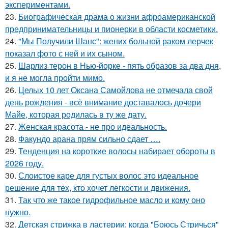
экспериментами.
23.
Биографическая драма о жизни афроамериканской
предпринимательницы и пионерки в области косметики.
24.
"Мы Получили Шанс": жених больной раком лерчек
показал фото с ней и их сыном.
25.
Шарлиз терон в Нью-йорке - пять образов за два дня,
и я не могла пройти мимо.
26.
Целых 10 лет Оксана Самойлова не отмечала свой
день рождения - всё внимание доставалось дочери
Майе, которая родилась в ту же дату.
27.
Женская красота - не про идеальность.
28.
Факундо арана прям сильно сдает ….
29.
Тенденция на короткие волосы набирает обороты в
2026 году.
30.
Слоистое каре для густых волос это идеальное
решение для тех, кто хочет легкости и движения.
31.
Так что же такое гидрофильное масло и кому оно
нужно.
32.
Детская стрижка в ластерии: когда "Боюсь Стричься"