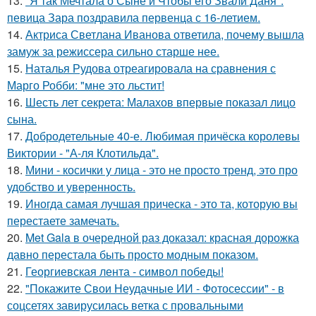
13.
"Я так Мечтала о Сыне и Чтобы его Звали Даня":
певица Зара поздравила первенца с 16-летием.
14.
Актриса Светлана Иванова ответила, почему вышла
замуж за режиссера сильно старше нее.
15.
Наталья Рудова отреагировала на сравнения с
Марго Робби: "мне это льстит!
16.
Шесть лет секрета: Малахов впервые показал лицо
сына.
17.
Добродетельные 40-е. Любимая причёска королевы
Виктории - "А-ля Клотильда".
18.
Мини - косички у лица - это не просто тренд, это про
удобство и уверенность.
19.
Иногда самая лучшая прическа - это та, которую вы
перестаете замечать.
20.
Met Gala в очередной раз доказал: красная дорожка
давно перестала быть просто модным показом.
21.
Георгиевская лента - символ победы!
22.
"Покажите Свои Неудачные ИИ - Фотосессии" - в
соцсетях завирусилась ветка с провальными