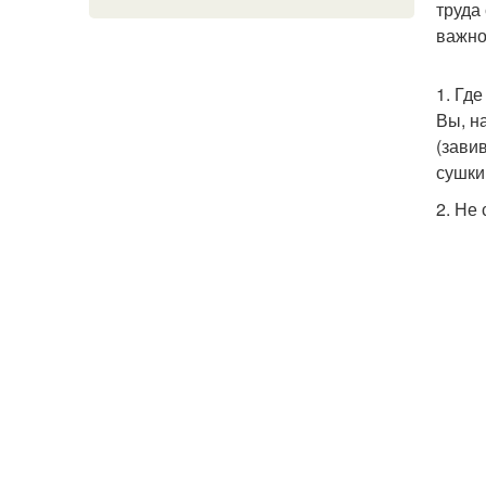
труда
важно
1. Гд
Вы, н
(зави
сушки
2. Не