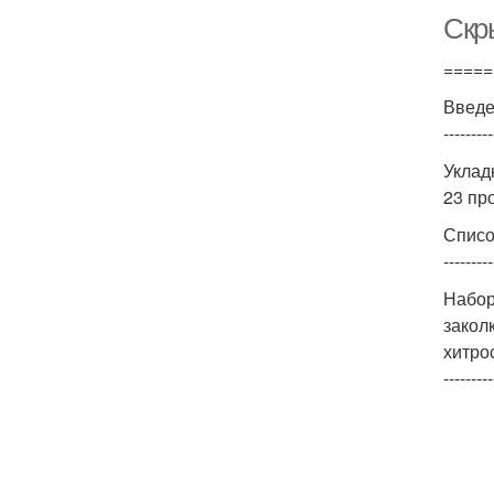
Скр
=====
Введ
---------
Уклад
23 пр
Списо
---------
Набор
закол
хитро
---------