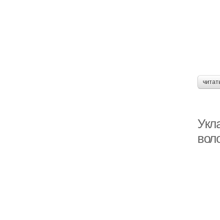
читат
Укл
вол