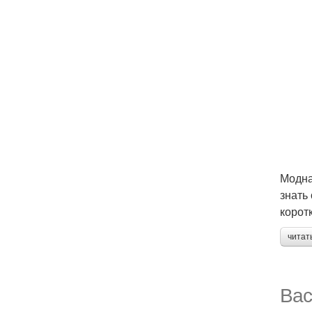
Модна
знать
корот
читат
Вас