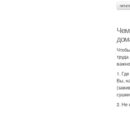
читат
Чем 
дом
Чтобы
труда
важно
1. Гд
Вы, н
(зави
сушки
2. Не