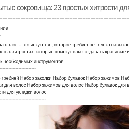
ытые сокровища: 23 простых хитрости для
=================================================
ение
-
ка волос – это искусство, которое требует не только навыко
остых хитростях, которые помогут вам создавать красивые 
к необходимых инструментов
-------------------------
 гребней Набор заколки Набор булавок Набор зажимов На
ки для волос Набор зажимов для волос Набор булавок для 
сти для укладки волос
--------------------------------