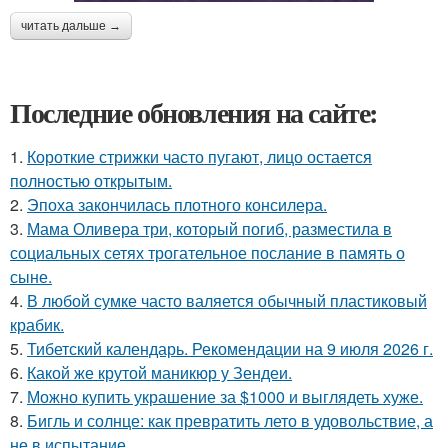
читать дальше →
Последние обновления на сайте:
1.
Короткие стрижки часто пугают, лицо остается
полностью открытым.
2.
Эпоха закончилась плотного консилера.
3.
Мама Оливера три, который погиб, разместила в
социальных сетях трогательное послание в память о
сыне.
4.
В любой сумке часто валяется обычный пластиковый
крабик.
5.
Тибетский календарь. Рекомендации на 9 июля 2026 г.
6.
Какой же крутой маникюр у Зендеи.
7.
Можно купить украшение за $1000 и выглядеть хуже.
8.
Бигль и солнце: как превратить лето в удовольствие, а
не в испытание.