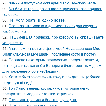
28.
Данным поступком осквернил всю мужскую честь.
29.
Альбом, который доказывает: прическа - это подпись
человека.
30.
Не_могу_орать_в_одиночестве.
31.
Осенило, что можно и для местных видов создать
изображение.
32.
Нашумевшая причёска, про которую вы спрашиваете
чаще всего.
33.
А кто помнит вот это фото моей Hoya Lacunosa Moon
Shain (лакуноза мун шайн), последнее фото в посте?
34.
Согласно некоторым ведическим представлениям,
пятница считается днём Венеры и благоприятным днём
для поклонения богине Лакшми.
35.
Хотите быстро освежить кожу и придать лицу более
подтянутый вид?
36.
Топ 7 лиственных кустарников, которые легко
превратить в модный "Зонтик" стрижкой.
37.
Скетч мне нравился больше, ну ладно.
38.
Наконец - то это свершилось!