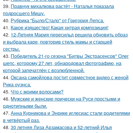
39.
Правнук михалкова растёт - Наталья показала
подросшего Мишу.
40.
Рубрика "Было/Стало" от Григория Лепса.
41.
Какое изящество! Какая хитрая композиция!
42.
12-Летняя Мария пересильд решила обновить образ
и выбрала каре, повторив стиль мамы и старшей
сестры.
43.
Победитель 21-го сезона "Битвы Экстрасенсов" Олег
шепс, которому 27 лет, обнародовал фотографию, на
которой запечатлён с возлюбленной.
44.
Оксана самойлова постит совместное видео с женой
Рика оуэнса.
45.
Что с моими волосами?
46.
Мужские и женские прически на Руси простыми и
однотипными были.
47.
Анна Курникова и Энрике иглесиас стали родителями
в четвёртый раз.
48.
30 летняя Лиза Арзамасова и 52-летний Илья