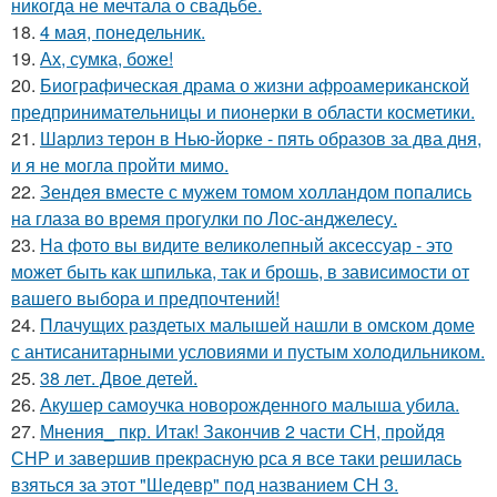
никогда не мечтала о свадьбе.
18.
4 мая, понедельник.
19.
Ах, сумка, боже!
20.
Биографическая драма о жизни афроамериканской
предпринимательницы и пионерки в области косметики.
21.
Шарлиз терон в Нью-йорке - пять образов за два дня,
и я не могла пройти мимо.
22.
Зендея вместе с мужем томом холландом попались
на глаза во время прогулки по Лос-анджелесу.
23.
На фото вы видите великолепный аксессуар - это
может быть как шпилька, так и брошь, в зависимости от
вашего выбора и предпочтений!
24.
Плачущих раздетых малышей нашли в омском доме
с антисанитарными условиями и пустым холодильником.
25.
38 лет. Двое детей.
26.
Акушер самоучка новорожденного малыша убила.
27.
Мнения_ пкр. Итак! Закончив 2 части СН, пройдя
СНР и завершив прекрасную рса я все таки решилась
взяться за этот "Шедевр" под названием СН 3.