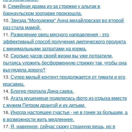
9.
Семейная драма из-за стрижки у альпак в
барнаульском зоопарке произошла.
10.
Звезда "Молодежки" Анна михайловская во второй
раз стала мамой.
11.
Разведение овец мясного направления - это
эффективный способ получения диетического продукта
с минимальными затратами на корма.
12.
Сколько часов своей жизни вы уже потратили,
пытаясь уложить бесформенную стрижку так, чтобы она
выглядела дорого?
13.
Супер милый контент продолжается от тимати и его
красавиц.
14.
Блогер пропала Дина саева.
15.
Агата муцениеце поделилась фото из отдыха вместе
с мужем Петром дрангой и их детьми.
16.
Иногда настоящее счастье - не в гонке за большим, а
в возможности жить медленнее.
17.
Я, наверное, сейчас скажу странную вещь, но я