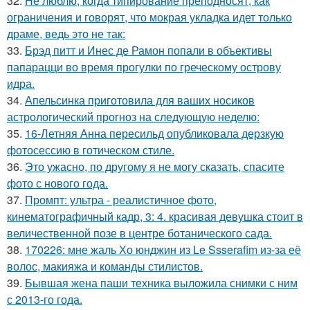
32.
Не люблю, когда типирование преподносят, как
ограничения и говорят, что мокрая укладка идет только
драме, ведь это не так:
33.
Брэд питт и Инес де Рамон попали в объективы
папарацци во время прогулки по греческому острову
идра.
34.
Апельсинка приготовила для ваших носиков
астрологический прогноз на следующую неделю:
35.
16-Летняя Анна пересильд опубликовала дерзкую
фотосессию в готическом стиле.
36.
Это ужасно, по другому я не могу сказать, спасите
фото с нового года.
37.
Промпт: ультра - реалистичное фото,
кинематографичный кадр, 3: 4. красивая девушка стоит в
величественной позе в центре ботанического сада.
38.
170226: мне жаль Хо юнджин из Le Ssserafim из-за её
волос, макияжа и команды стилистов.
39.
Бывшая жена паши техника выложила снимки с ним
с 2013-го года.