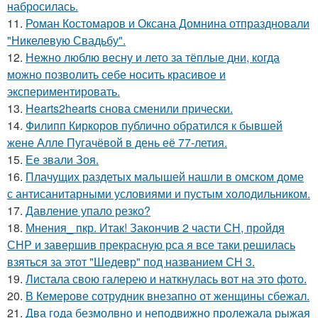
набросилась.
11.
Роман Костомаров и Оксана Домнина отпраздновали
"Никелевую Свадьбу".
12.
Нежно люблю весну и лето за тёплые дни, когда
можно позволить себе носить красивое и
экспериментировать.
13.
Hearts2hearts снова сменили прически.
14.
Филипп Киркоров публично обратился к бывшей
жене Алле Пугачёвой в день её 77-летия.
15.
Ее звали Зоя.
16.
Плачущих раздетых малышей нашли в омском доме
с антисанитарными условиями и пустым холодильником.
17.
Давление упало резко?
18.
Мнения_ пкр. Итак! Закончив 2 части СН, пройдя
СНР и завершив прекрасную рса я все таки решилась
взяться за этот "Шедевр" под названием СН 3.
19.
Листала свою галерею и наткнулась вот на это фото.
20.
В Кемерове сотрудник внезапно от женщины сбежал.
21.
Два года безмолвно и неподвижно пролежала рыжая