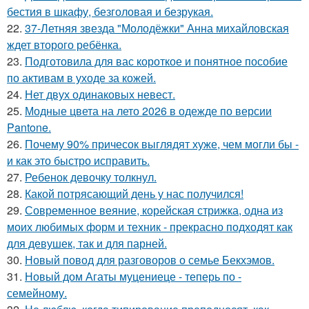
бестия в шкафу, безголовая и безрукая.
22.
37-Летняя звезда "Молодёжки" Анна михайловская
ждет второго ребёнка.
23.
Подготовила для вас короткое и понятное пособие
по активам в уходе за кожей.
24.
Нет двух одинаковых невест.
25.
Модные цвета на лето 2026 в одежде по версии
Pantone.
26.
Почему 90% причесок выглядят хуже, чем могли бы -
и как это быстро исправить.
27.
Ребенок девочку толкнул.
28.
Какой потрясающий день у нас получился!
29.
Современное веяние, корейская стрижка, одна из
моих любимых форм и техник - прекрасно подходят как
для девушек, так и для парней.
30.
Новый повод для разговоров о семье Бекхэмов.
31.
Новый дом Агаты муцениеце - теперь по -
семейному.