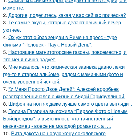
1.
Самые красивые кадры рождаются не в студии, а в
моменте.
2.
Дорогие, поделитесь, какая у вас сейчас причёска?
3.
Те самые вкусы, которые делают обычный вечер
уютнее.
4.
Ох уж этот образ зендаи в Риме на пресс - туре
фильма "Человек - Паук: Новый День".
5.
Настоящие магнитогорские газоны, повсеместно, и
это меня лично радует.
6.
Мне казалось, что химическая завивка давно лежит
где-то в старом альбоме, рядом с мамиными фото и
очень уверенной чёлкой.
7.
"У Меня Просто Двое Детей": Алексей воробьев
разоткровенничался о жизни с Аидой Гарифуллиной.
8.
Шифон на ногтях даже лучше самого цвета выглядит.
9.
Полина Гагарина выложила "Первое Фото с Новым
Бойфрендом", а выяснилось, что таинственный
незнакомец - вовсе не молодой романтик, а ….
10.
Рита дакота на новую жену соколовского