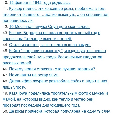
40.
15 февраля 1942 года родилась.
41.
Курьер принес эти красивые розы, проблема в том,
что они от бывшего … жалко выкинуть, а он спрашивает
понравилось ли.
42.
10-Месячная внучка Снуп дога скончалась.
43.
Ксения Бородина решила встретить новый год в
солнечном Таиланде вместе с колей.
44.
Стало известно, за кого елка вышла замуж.
45.
Кейко * поправила амигасу *, и вздохнув, неспешно
продолжила свой путь среди бесконечных квадратов
рисовых полей.
46.
Почему новая стрижка - это лучшая терапия?
47.
Номинанты на оскар 2026.
48.
Дженнифер лоуренс разлюбила собак и видит в них
лишь угрозу.
49.
Катя Iowa поделилась трогательным фото с мужем и
мамой, на котором видно, как тепло и уютно они
проводят последние дни уходящего года.
50.
Де косы прическа, которая популярна не одну тысячу