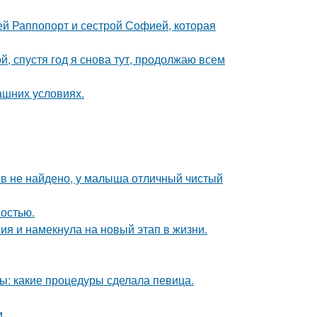
ей Раппопорт и сестрой Софией, которая
й, спустя год я снова тут, продолжаю всем
ашних условиях.
ов не найдено, у малыша отличный чистый
ностью.
ия и намекнула на новый этап в жизни.
ы: какие процедуры сделала певица.
.