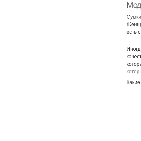
Мод
Сумки
Женщи
есть 
Иногд
качес
котор
котор
Какие 