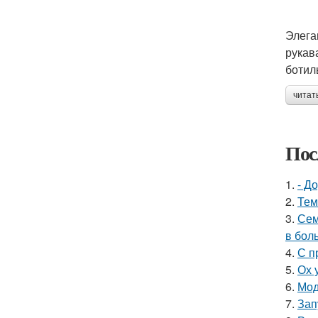
Элега
рукав
ботил
читат
Пос
1.
- Д
2.
Тем
3.
Сем
в бол
4.
С п
5.
Ох 
6.
Мод
7.
Зап