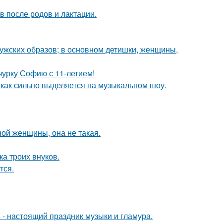
 после родов и лактации.
ужских образов; в основном детишки, женщины,
чурку Софию с 11-летием!
о, как сильно выделяется на музыкальном шоу.
ой женщины, она не такая.
а троих внуков.
тся.
- настоящий праздник музыки и гламура.