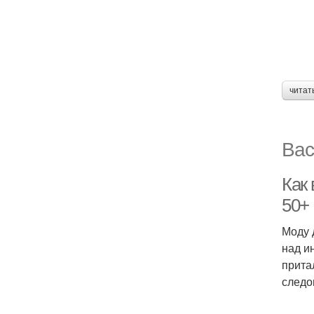
читат
Вас
Как 
50+
Моду 
над и
прита
следо