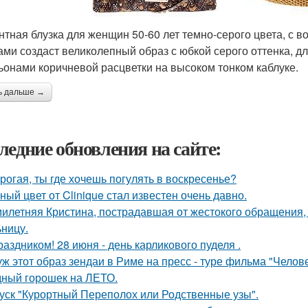
нтная блузка для женщин 50-60 лет темно-серого цвета, с
ами создаст великолепный образ с юбкой серого оттенка, д
ьонами коричневой расцветки на высоком тонком каблуке.
ь дальше →
ледние обновления на сайте:
орогая, ты где хочешь погулять в воскресенье?
ный цвет от Clinique стал известен очень давно.
илетняя Кристина, пострадавшая от жестокого обращения, н
ьницу.
раздником! 28 июня - день карликового пуделя .
уж этот образ зендаи в Риме на пресс - туре фильма "Челове
ный горошек на ЛЕТО.
уск "Курортный Переполох или Родственные узы".