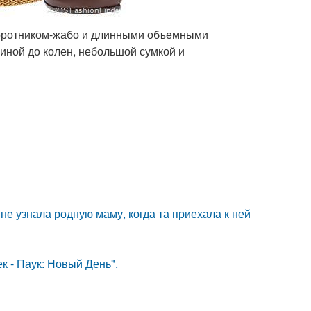
 воротником-жабо и длинными объемными
линой до колен, небольшой сумкой и
е узнала родную маму, когда та приехала к ней
к - Паук: Новый День".