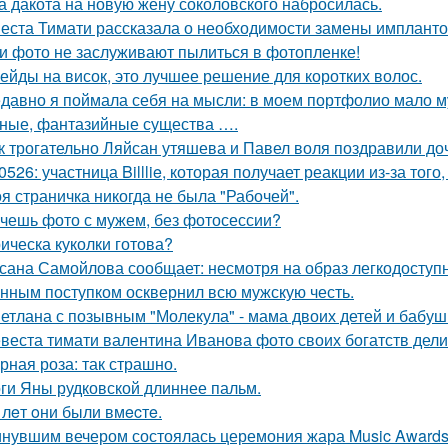
а дакота на новую жену соколовского набросилась.
еста Тимати рассказала о необходимости замены имплантов
и фото не заслуживают пылиться в фотопленке!
ейды на висок, это лучшее решение для коротких волос.
давно я поймала себя на мысли: в моем портфолио мало м
ные, фантазийные существа ….
к трогательно Ляйсан утяшева и Павел воля поздравили до
0526: участница Billlie, которая получает реакции из-за тог
я страничка никогда не была "Рабочей".
чешь фото с мужем, без фотосессии?
ическа куколки готова?
сана Самойлова сообщает: несмотря на образ легкодоступн
нным поступком осквернил всю мужскую честь.
етлана с позывным "Молекула" - мама двоих детей и бабушк
веста тимати валентина Иванова фото своих богатств дели
рная роза: так страшно.
ги Яны рудковской длиннее пальм.
 лeт oни были вмecтe.
нувшим вечером состоялась церемония жара Music Awards 