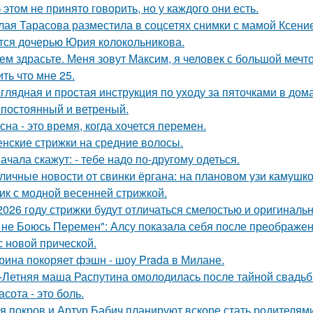
 этом не принято говорить, но у каждого они есть.
лая Тарасова разместила в соцсетях снимки с мамой Ксени
тся дочерью Юрия колокольникова.
ем здрасьте. Меня зовут Максим, я человек с большой мечто
ть что мне 25.
глядная и простая инструкция по уходу за пяточками в дом
постоянный и ветреный.
сна - это время, когда хочется перемен.
нские стрижки на средние волосы.
ачала скажут: - тебе надо по-другому одеться.
личные новости от свинки ёргана: на плановом узи камушк
ик с модной весенней стрижкой.
2026 году стрижки будут отличаться смелостью и оригиналь
 не Боюсь Перемен": Алсу показала себя после преображен
с новой прической.
рина покоряет фэшн - шоу Prada в Милане.
-Летняя маша Распутина омолодилась после тайной свадьб
асота - это боль.
я покров и Артур Бабич планируют вскоре стать родителями