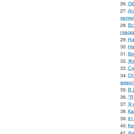
26.
Об
27.
Аг
являе
28.
Вс
говори
29.
На
30.
Не
31.
Ве
32.
Же
33.
Сн
34.
От
живот
35.
В 
36.
"Я
37.
Я 
38.
Ка
39.
61
40.
Кр
41.
Ан