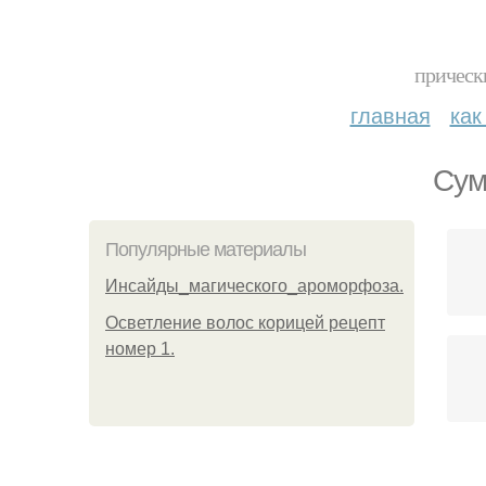
прическ
главная
как
Сум
Популярные материалы
Инсайды_магического_ароморфоза.
Осветление волос корицей рецепт
номер 1.