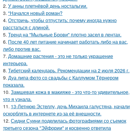
2.
У анны плетнёвой день ностальгии.
3.
"Начался новый роман?
4.
Отстричь, чтобы отпустить: почему иногда нужно
расстаться с длиной.
5.
Тренд на "Мыльные Брови" плотно засел в лентах.
6.
После 40 лет питание начинает работать либо на вас,
либо против вас.
7.
Домашние растения - это не только украшение
интерьера.
8.
Тибетский календарь. Рекомендации на 2 июля 2026 г.
9.
Дуа липа фото со свадьбы с Каллумом Тёрнером
показала.
10.
Замшевая кожа в макияже - это что-то удивительное,
что я узнала.
11.
13-Летнюю Эстеллу, дочь Михаила галустяна, начали
оскорблять в интернете из-за её внешности.
12.
Сидни Суини поделилась фотографиями со съемок
третьего сезона "Эйфории" и косвенно ответила