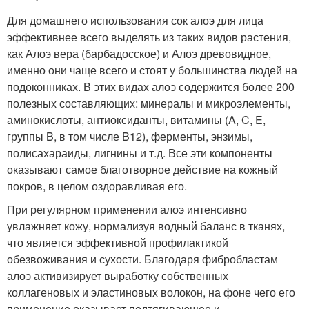
Для домашнего использования сок алоэ для лица
эффективнее всего выделять из таких видов растения,
как Алоэ вера (барбадосское) и Алоэ древовидное,
именно они чаще всего и стоят у большинства людей на
подоконниках. В этих видах алоэ содержится более 200
полезных составляющих: минералы и микроэлементы,
аминокислоты, антиоксиданты, витамины (A, C, E,
группы B, в том числе B12), ферменты, энзимы,
полисахараиды, лигнины и т.д. Все эти компоненты
оказывают самое благотворное действие на кожный
покров, в целом оздоравливая его.
При регулярном применении алоэ интенсивно
увлажняет кожу, нормализуя водный баланс в тканях,
что является эффективной профилактикой
обезвоживания и сухости. Благодаря фибробластам
алоэ активизирует выработку собственных
коллагеновых и эластиновых волокон, на фоне чего его
применение оказывает подтягивающее и