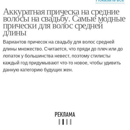
Аккуратная прическа на средние
Прически без челки
Свадебная прическа
волосы на свадьбу. Самые модные
прически для волос средней
длины
Прически на средние
Вариантов причесок на свадьбу для волос средней
Прически для гостей
волосы
длины множество. Считается, что пряди до плеч или до
лопаток у большинства невест, поэтому стилисты
каждый год придумывают что-то новое, чтобы удивить
данную категорию будущих жен.
Прически на свадьбу
Свадебные прически