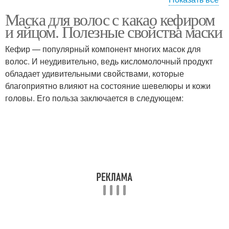
Маска для волос с какао кефиром
Маска с желтком
Жирные волосы
и яйцом. Полезные свойства маски
Кефир — популярный компонент многих масок для
волос. И неудивительно, ведь кисломолочный продукт
обладает удивительными свойствами, которые
Кефир для жирной кожи
Волос от жирности
благоприятно влияют на состояние шевелюры и кожи
головы. Его польза заключается в следующем:
Маски для редких
Пористые волосы
волос
Маски для жирной кожи
Порошок для волос