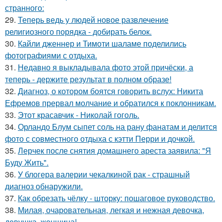
странного:
29.
Теперь ведь у людей новое развлечение
религиозного порядка - добирать белок.
30.
Кайли дженнер и Тимоти шаламе поделились
фотографиями с отдыха.
31.
Недавно я выкладывала фото этой причёски, а
теперь - держите результат в полном образе!
32.
Диагноз, о котором боятся говорить вслух: Никита
Ефремов прервал молчание и обратился к поклонникам.
33.
Этот красавчик - Николай гоголь.
34.
Орландо Блум сыпет соль на рану фанатам и делится
фото с совместного отдыха с кэтти Перри и дочкой.
35.
Лерчек после снятия домашнего ареста заявила: "Я
Буду Жить".
36.
У блогера валерии чекалкиной рак - страшный
диагноз обнаружили.
37.
Как обрезать чёлку - шторку: пошаговое руководство.
38.
Милая, очаровательная, легкая и нежная девочка,
девушка, женщина!