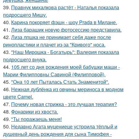
39.
Правнук михалкова растёт - Наталья показала
подросшего Мишу.
40.
Карина покоряет фэшн - шоу Prada в Милане.
41.
Лиза барашик новую фотосессию представила.
42.
Лиза лпшка не принимает себя даже после
ринопластики и плачет из-за "Кривого" носа.
43.
"Наш Мирошка - Богатырь": Валерия показала
подросшего внука.
44.
105 лет со дня рождения моей бабушки маши -
Марии Филипповны Савиной (Филипповой).
45.
"Она 10 лет Пыталась Стать Знаменитой".
46.
Нежная дублёнка из овчины мериноса в модном
цвете Camel.
47.
Почему новая стрижка - это лучшая терапия?
48.
Фонарики из хвоста.
49.
"Ты поражаешь меня!
50.
Недавно Агата муцениеце устроила тёплый и
душевный день рождения для сына Тимофея -