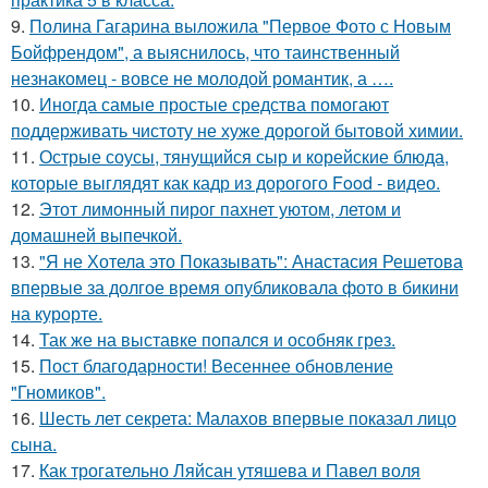
9.
Полина Гагарина выложила "Первое Фото с Новым
Бойфрендом", а выяснилось, что таинственный
незнакомец - вовсе не молодой романтик, а ….
10.
Иногда самые простые средства помогают
поддерживать чистоту не хуже дорогой бытовой химии.
11.
Острые соусы, тянущийся сыр и корейские блюда,
которые выглядят как кадр из дорогого Food - видео.
12.
Этот лимонный пирог пахнет уютом, летом и
домашней выпечкой.
13.
"Я не Хотела это Показывать": Анастасия Решетова
впервые за долгое время опубликовала фото в бикини
на курорте.
14.
Так же на выставке попался и особняк грез.
15.
Пост благодарности! Весеннее обновление
"Гномиков".
16.
Шесть лет секрета: Малахов впервые показал лицо
сына.
17.
Как трогательно Ляйсан утяшева и Павел воля