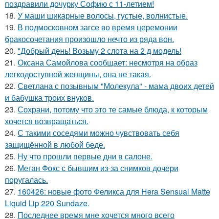
поздравили дочурку Софию с 11-летием!
18.
У маши шикарные волосы, густые, волнистые.
19.
В подмосковном загсе во время церемонии
бракосочетания произошло нечто из ряда вон.
20.
"Добрый день! Возьму 2 слота на 2 д модель!
21.
Оксана Самойлова сообщает: несмотря на образ
легкодоступной женщины, она не такая.
22.
Светлана с позывным "Молекула" - мама двоих детей
и бабушка троих внуков.
23.
Сохрани, потому что это те самые блюда, к которым
хочется возвращаться.
24.
С такими соседями можно чувствовать себя
защищённой в любой беде.
25.
Ну что прошли первые дни в салоне.
26.
Меган Фокс с бывшим из-за снимков дочери
поругалась.
27.
160426: новые фото Феликса для Hera Sensual Matte
Liquid Lip 220 Sundaze.
28.
Последнее время мне хочется много всего