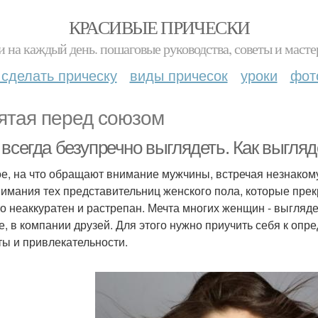
КРАСИВЫЕ ПРИЧЕСКИ
и на каждый день. пошаговые руководства, советы и масте
 сделать прическу
виды причесок
уроки
фот
ятая перед союзом
всегда безупречно выглядеть. Как выгляд
е, на что обращают внимание мужчины, встречая незнаком
нимания тех представительниц женского пола, которые прек
кто неаккуратен и растрепан. Мечта многих женщин - выгляде
е, в компании друзей. Для этого нужно приучить себя к оп
ты и привлекательности.