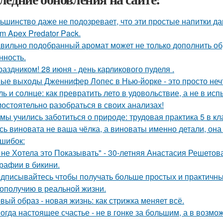
ьшинство даже не подозревает, что эти простые напитки да
m Apex Predator Pack.
вильно подобранный аромат может не только дополнить обра
нность.
раздником! 28 июня - день карликового пуделя .
ые выходы Дженнифер Лопес в Нью-йорке - это просто неч
ль и солнце: как превратить лето в удовольствие, а не в исп
остоятельно разобраться в своих анализах!
 мы учились заботиться о природе: трудовая практика 5 в кл
сь виновата не ваша чёлка, а виноваты именно детали, она ч
ошибок:
 не Хотела это Показывать" - 30-летняя Анастасия Решето
рафии в бикини.
дписывайтесь чтобы получать больше простых и практичных 
гополучию в реальной жизни.
вый образ - новая жизнь: как стрижка меняет всё.
огда настоящее счастье - не в гонке за большим, а в возмо