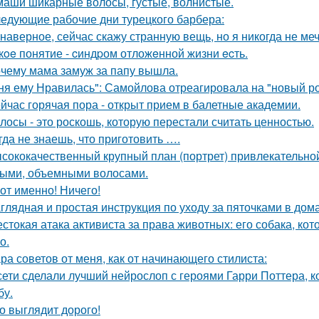
маши шикарные волосы, густые, волнистые.
едующие рабочие дни турецкого барбера:
 наверное, сейчас скажу странную вещь, но я никогда не меч
кoe понятие - cиндpом отложeнной жизни ecть.
чему мама замуж за папу вышла.
ня ему Нравилась": Самойлова отреагировала на "новый р
йчас горячая пора - открыт прием в балетные академии.
лосы - это роскошь, которую перестали считать ценностью.
гда не знаешь, что приготовить ….
сококачественный крупный план (портрет) привлекательно
ыми, объемными волосами.
Вот именно! Ничего!
глядная и простая инструкция по уходу за пяточками в дом
стокая атака активиста за права животных: его собака, ко
о.
ра советов от меня, как от начинающего стилиста:
сети сделали лучший нейрослоп с героями Гарри Поттера,
бу.
о выглядит дорого!