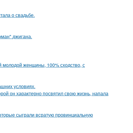
тала о свадьбе.
оман" джигана.
й молодой женщины, 100% сходство, с
ашних условиях.
торой он характерно посвятил свою жизнь, напала
 которые сыграли всратую провинциальную