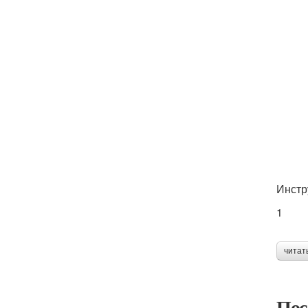
Инстр
1
читат
Пос