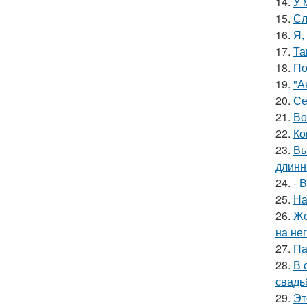
14.
У 
15.
Сл
16.
Я,
17.
Та
18.
По
19.
"А
20.
Се
21.
Во
22.
Ко
23.
Вы
длинн
24.
- 
25.
На
26.
Же
на нег
27.
Па
28.
В 
свадь
29.
Эт