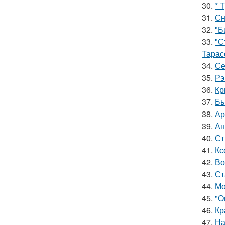
30.
* 
31.
Сн
32.
"Б
33.
"С
Тарас
34.
Се
35.
Рэ
36.
Кр
37.
Бы
38.
Ар
39.
Ан
40.
Ст
41.
Кс
42.
Во
43.
Ст
44.
Мо
45.
"О
46.
Кр
47.
На