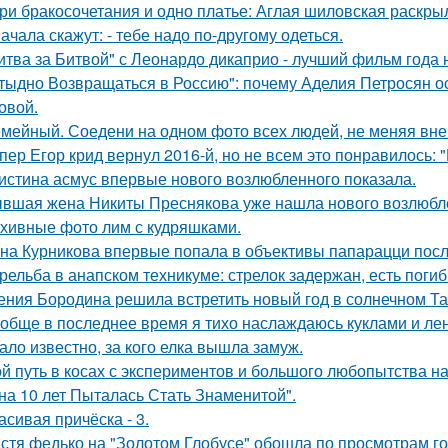
Три бракосочетания и одно платье: Аглая шиловская раскры
ачала скажут: - тебе надо по-другому одеться.
итва за Битвой" с Леонардо дикаприо - лучший фильм года 
тыдно Возвращаться в Россию": почему Аделия Петросян ос
овой.
мейный. Соедени на одном фото всех людей, не меняя внеш
пер Егор крид вернул 2016-й, но не всем это понравилось: 
истина асмус впервые нового возлюбленного показала.
вшая жена Никиты Преснякова уже нашла нового возлюбл
хивные фото лим с кудряшками.
на Курникова впервые попала в объективы папарацци посл
рельба в анапском техникуме: стрелок задержан, есть поги
ения Бородина решила встретить новый год в солнечном Та
обще в последнее время я тихо наслаждаюсь куклами и леню
ало известно, за кого елка вышла замуж.
й путь в косах с экспериментов и большого любопытства на
на 10 лет Пыталась Стать Знаменитой".
асивая причёска - 3.
стя федько на "Золотом Глобусе" обошла по просмотрам гол