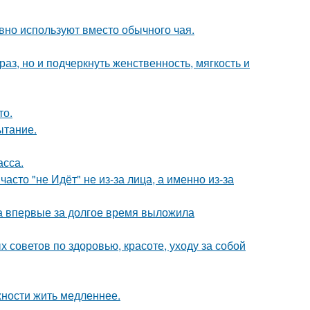
вно используют вместо обычного чая.
з, но и подчеркнуть женственность, мягкость и
то.
ытание.
асса.
асто "не Идёт" не из-за лица, а именно из-за
ва впервые за долгое время выложила
советов по здоровью, красоте, уходу за собой
жности жить медленнее.