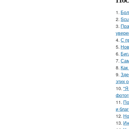
1.
Бол
2.
Scu
3.
Пра
увере
4.
С п
5.
Нов
6.
Биг
7.
Сам
8.
Как
9.
Зде
этих 
10.
"Я
фотог
11.
По
и бла
12.
Но
13.
Ин