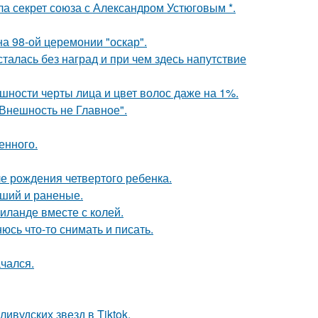
ла секрет союза с Александром Устюговым *.
на 98-ой церемонии "оскар".
талась без наград и при чем здесь напутствие
ности черты лица и цвет волос даже на 1%.
"Внешность не Главное".
енного.
е рождения четвертого ребенка.
бший и раненые.
иланде вместе с колей.
сь что-то снимать и писать.
чался.
ивудских звезд в Tiktok.