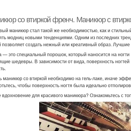
икюр со втиркой френч. Маникюр с втирк
вый маникюр стал такой же необходимостью, как и стильный
ять модниц новыми тенденциями. Одним из последних тренд
й позволяет создать нежный или креативный образ. Лучшие 
а — это специальный порошок, который наносится на ногти
ящие шедевры. В зависимости от вида, поверхность ногтей
ть.
ь маникюр со втиркой необходимо на гель-лаке, иначе эффе
отьтесь, чтобы поверхность ногтя была идеально отполиро
 вдохновение для красивого маникюра? Ознакомьтесь с то