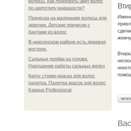
волосы. Как подобрать цвет волос
Вти
по цветотипу внешности?
Именн
Прическа на маленькие волосы для
привл
девочек. Детские прически с
сдела
бантами из волос
жемчу
В нюксенском районе есть деревня
вострое.
Втирк
Сальные пробки на голове.
неско
Нарушение работы сальных желез
некот
помощ
Капус студио краска для волос
палитра. Палитра красок для волос
Kapous Professional
читат
Вас