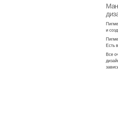
Ман
диз
Пигме
и соз
Пигме
Есть 
Все о
дизай
завис