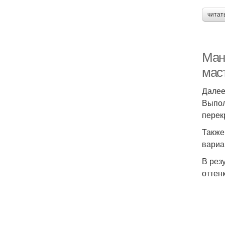
читат
Ман
мас
Далее
Выпол
перек
Также
вариа
В рез
оттен