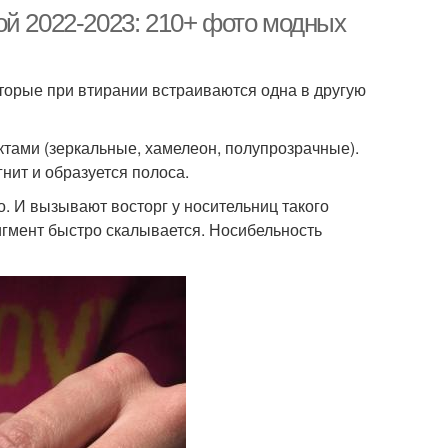
ой 2022-2023: 210+ фото модных
оторые при втирании встраиваются одна в другую
тами (зеркальные, хамелеон, полупрозрачные).
нит и образуется полоса.
о. И вызывают восторг у носительниц такого
пигмент быстро скалывается. Носибельность