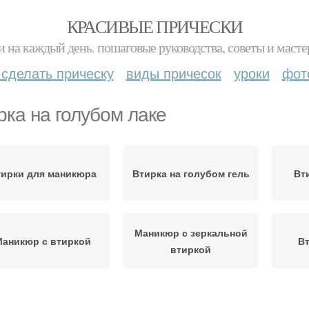
КРАСИВЫЕ ПРИЧЕСКИ
и на каждый день. пошаговые руководства, советы и масте
 сделать прическу
виды причесок
уроки
фот
рка на голубом лаке
ирки для маникюра
Втирка на голубом гель
Вт
Маникюр с зеркальной
аникюр с втиркой
Вт
втиркой
Лак с перламутровой
Зеркальная втирка