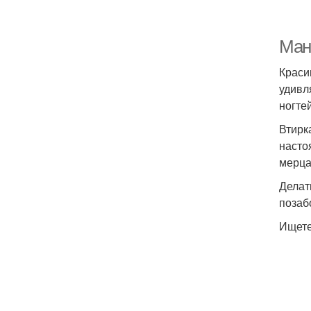
Ман
Краси
удивл
ногте
Втирк
насто
мерца
Делат
позаб
Ищете