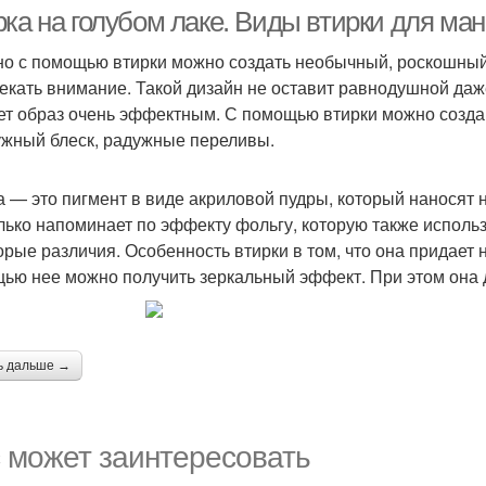
втиркой
рка на голубом лаке. Виды втирки для ма
о с помощью втирки можно создать необычный, роскошный 
екать внимание. Такой дизайн не оставит равнодушной даже
ет образ очень эффектным. С помощью втирки можно созда
жный блеск, радужные переливы.
а — это пигмент в виде акриловой пудры, который наносят н
лько напоминает по эффекту фольгу, которую также исполь
орые различия. Особенность втирки в том, что она придает 
ью нее можно получить зеркальный эффект. При этом она д
ь дальше →
 может заинтересовать