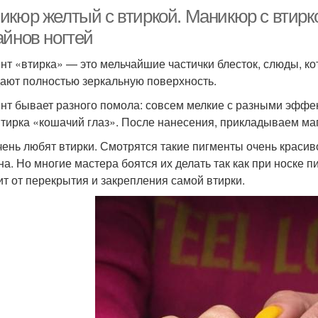
икюр желтый с втиркой. Маникюр с втирк
айнов ногтей
нт «втирка» — это мельчайшие частички блесток, слюды, к
дают полностью зеркальную поверхность.
нт бывает разного помола: совсем мелкие с разными эффек
втирка «кошачий глаз». После нанесения, прикладываем маг
чень любят втирки. Смотрятся такие пигменты очень красив
на. Но многие мастера боятся их делать так как при носке 
ит от перекрытия и закрепления самой втирки.