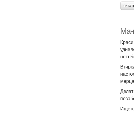
читат
Ман
Краси
удивл
ногте
Втирк
насто
мерца
Делат
позаб
Ищете