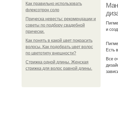
Как правильно использовать
Ман
флексотрон соло
диз
Прическа невесты: рекомендации и
Пигме
советы по подбору свадебной
и соз
прически.
Как понять в какой цвет покрасить
Пигме
волосы. Как подобрать цвет волос
Есть 
по цветотипу внешности?
Все о
Стрижка одной длины. Женская
дизай
стрижка для волос равной длины.
завис