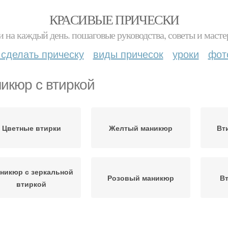
КРАСИВЫЕ ПРИЧЕСКИ
и на каждый день. пошаговые руководства, советы и масте
 сделать прическу
виды причесок
уроки
фот
икюр с втиркой
Цветные втирки
Желтый маникюр
Вт
никюр с зеркальной
Розовый маникюр
Вт
втиркой
Комбинированный
Ногти с зеркальной
Втир