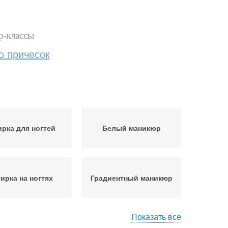
р-классы
о причесок
ирка для ногтей
Белый маникюр
ирка на ногтях
Градиентный маникюр
Показать все
ки для маникюра
Маникюр со втиркой