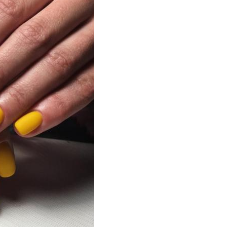
Лак с перламутровой
рка на голубом и
втиркой