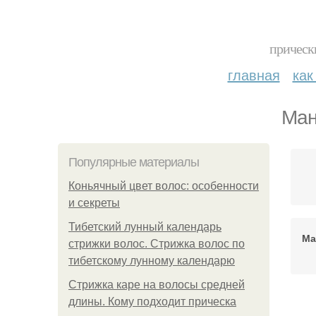
прическ
главная
как
Ман
Популярные материалы
Коньячный цвет волос: особенности
и секреты
Тибетский лунный календарь
Ма
стрижки волос. Стрижка волос по
тибетскому лунному календарю
Стрижка каре на волосы средней
длины. Кому подходит прическа