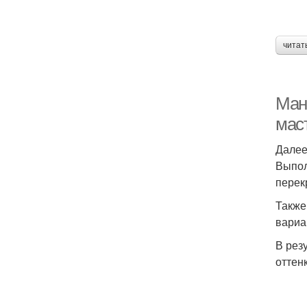
читат
Ман
мас
Далее
Выпол
перек
Также
вариа
В рез
оттен