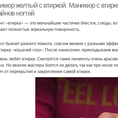
маникюр
втиркой
икюр желтый с втиркой. Маникюр с втирк
айнов ногтей
нт «втирка» — это мельчайшие частички блесток, слюды, к
Маникюр со
Золотая втирка
То
дают полностью зеркальную поверхность.
слайдерами
нт бывает разного помола: совсем мелкие с разными эффек
втирка «кошачий глаз». После нанесения, прикладываем маг
Втирка с эффектом
Красный с втиркой
Ню
чень любят втирки. Смотрятся такие пигменты очень красив
на. Но многие мастера боятся их делать так как при носке 
ит от перекрытия и закрепления самой втирки.
Летний маникюр
Зеркальная втирка
Ман
Стильный маникюр
Зеркальный маникюр
Мя