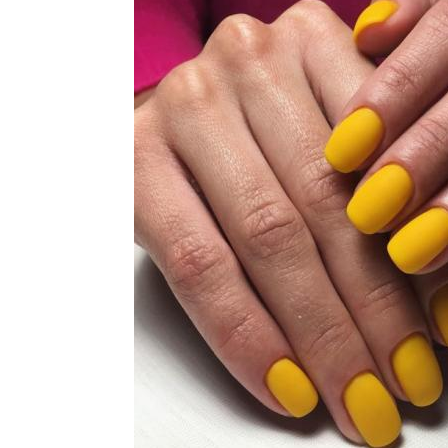
Втирка на голубом
рка на голубом гель
Вти
ногтей