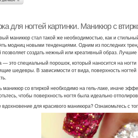
ь дальше →
рка для ногтей картинки. Маникюр с втир
вый маникюр стал такой же необходимостью, как и стильный
ять модниц новыми тенденциями. Одним из последних тренд
й позволяет создать нежный или креативный образ. Лучшие 
а — это специальный порошок, который наносится на ногти
ящие шедевры. В зависимости от вида, поверхность ногтей
ть.
ь маникюр со втиркой необходимо на гель-лаке, иначе эффе
отьтесь, чтобы поверхность ногтя была идеально отполиро
 вдохновение для красивого маникюра? Ознакомьтесь с то