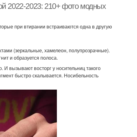
ой 2022-2023: 210+ фото модных
оторые при втирании встраиваются одна в другую
чечный маникюр
Жемчужная втирка
тами (зеркальные, хамелеон, полупрозрачные).
нит и образуется полоса.
довый маникюр
Втирка для дизайна
о. И вызывают восторг у носительниц такого
пигмент быстро скалывается. Носибельность
икюр с рисунком
Маникюр в чёрном
тный маникюр
Втирка на голубом лаке