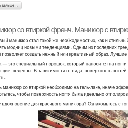
ь дальше →
икюр со втиркой френч. Маникюр с втирк
вый маникюр стал такой же необходимостью, как и стильный
ять модниц новыми тенденциями. Одним из последних тренд
й позволяет создать нежный или креативный образ. Лучшие 
а — это специальный порошок, который наносится на ногти
ящие шедевры. В зависимости от вида, поверхность ногтей
ть.
ь маникюр со втиркой необходимо на гель-лаке, иначе эффе
отьтесь, чтобы поверхность ногтя была идеально отполиро
 вдохновение для красивого маникюра? Ознакомьтесь с то