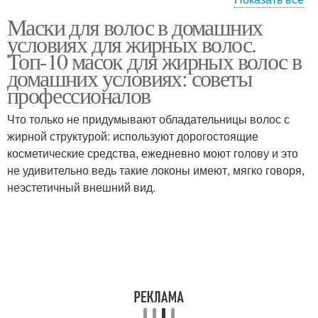
Маски для волос в домашних
Маска для жирных
Спасение для жирных
условиях для жирных волос.
волос
волос
Топ-10 масок для жирных волос в
домашних условиях: советы
профессионалов
Шампунь для жирных
Мед для волос
волос
Что только не придумывают обладательницы волос с
жирной структурой: используют дорогостоящие
косметические средства, ежедневно моют голову и это
не удивительно ведь такие локоны имеют, мягко говоря,
неэстетичный внешний вид.