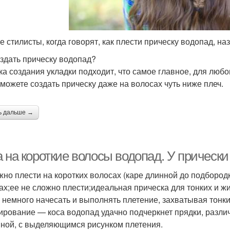
е стилисты, когда говорят, как плести прическу водопад, н
оздать прическу водопад?
ка создания укладки подходит, что самое главное, для любо
сможете создать прическу даже на волосах чуть ниже плеч.
ь дальше →
а на короткие волосы водопад. У прическ
жно плести на коротких волосах (каре длинной до подбород
ах;ее не сложно плести;идеальная прическа для тонких и ж
 немного начесать и выполнять плетение, захватывая тонки
ирование — коса водопад удачно подчеркнет прядки, различ
ной, с выделяющимся рисунком плетения.