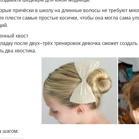
орые причёски в школу на длинные волосы не требуют мног
те плести самые простые косички, чтобы она могла сама у
ций.
енный хвост
кладку после двух–трёх тренировок девочка сможет создать
ть два хвостика.
а шагом: