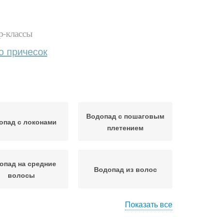
р-классы
о причесок
Водопад с пошаговым
опад с локонами
плетением
опад на средние
Водопад из волос
волосы
Показать все