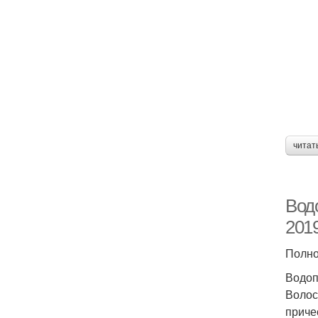
читат
Вод
2019
Полно
Водоп
Волос
приче