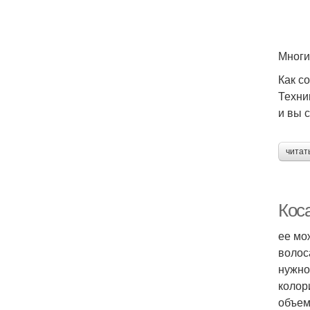
Многи
Как с
Техни
и вы 
читат
Кос
ее мо
волос
нужно
колор
объем