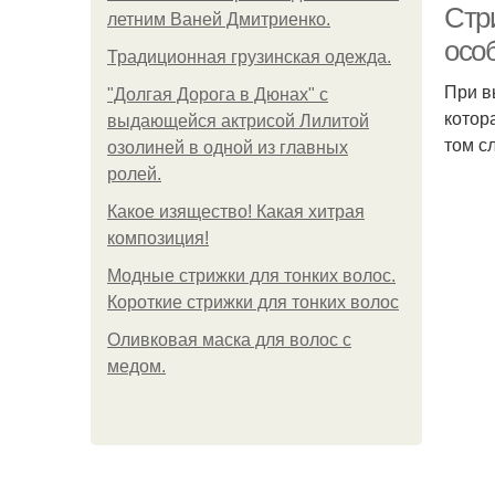
Стр
летним Ваней Дмитриенко.
осо
Традиционная грузинская одежда.
При в
"Долгая Дорога в Дюнах" с
котор
выдающейся актрисой Лилитой
том с
озолиней в одной из главных
ролей.
Какое изящество! Какая хитрая
композиция!
Модные стрижки для тонких волос.
Короткие стрижки для тонких волос
Оливковая маска для волос с
медом.