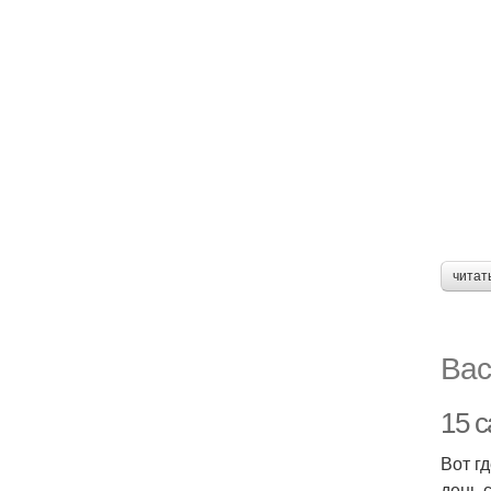
читат
Вас
15 
Вот г
день 