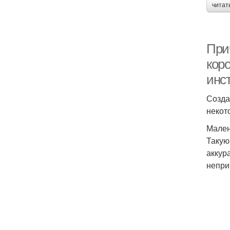
читат
Прич
коро
инс
Созда
некот
Мален
Такую
аккур
непри