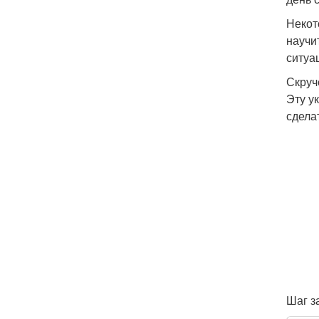
Некот
научи
ситуа
Скруч
Эту у
сдела
Шаг з