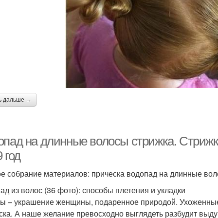
ь дальше →
опад на длинные волосы стрижка. Стриж
 год
е собрание материалов: прическа водопад на длинные воло
ад из волос (36 фото): способы плетения и укладки
ы – украшение женщины, подаренное природой. Ухоженны
ска. А наше желание превосходно выглядеть разбудит выдум