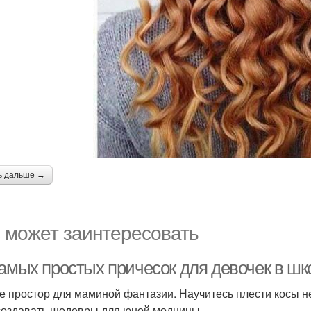
ь дальше →
 может заинтересовать
самых простых причесок для девочек в шк
де простор для маминой фантазии. Научитесь плести косы 
создавать шедевры для юной модницы.