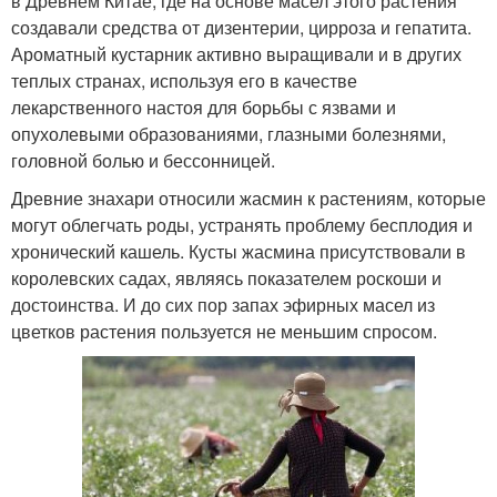
в Древнем Китае, где на основе масел этого растения
создавали средства от дизентерии, цирроза и гепатита.
Ароматный кустарник активно выращивали и в других
теплых странах, используя его в качестве
лекарственного настоя для борьбы с язвами и
опухолевыми образованиями, глазными болезнями,
головной болью и бессонницей.
Древние знахари относили жасмин к растениям, которые
могут облегчать роды, устранять проблему бесплодия и
хронический кашель. Кусты жасмина присутствовали в
королевских садах, являясь показателем роскоши и
достоинства. И до сих пор запах эфирных масел из
цветков растения пользуется не меньшим спросом.