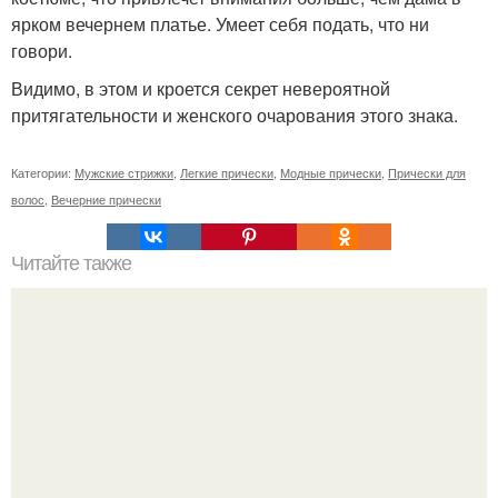
ярком вечернем платье. Умеет себя подать, что ни
говори.
Видимо, в этом и кроется секрет невероятной
притягательности и женского очарования этого знака.
Категории:
Мужские стрижки
,
Легкие прически
,
Модные прически
,
Прически для
волос
,
Вечерние прически
Читайте также
Что должна быть в сумке у каждой девушки. Что должно
лежать в сумке у каждой девушки?