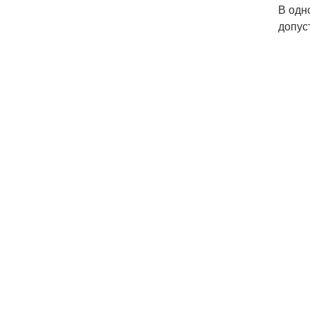
В одн
допус