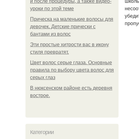
школь
и после процедуры, а также видео-
несоо
уроки по этой теме
убеди
Прическа на маленькие волосы для
пропу
девочек. Детские прически с
бантами из волос
Эти простые хитрости вас в икону
стиля превратят.
Цвет волос серые глаза. Основные
правила по выбору цвета волос для
серых глаз
В нюксенском районе есть деревня
вострое.
Категории