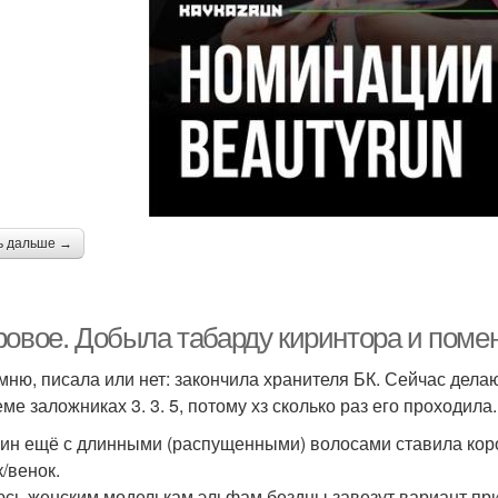
ь дальше →
ровое. Добыла табарду киринтора и помен
мню, писала или нет: закончила хранителя БК. Сейчас делаю
ме заложниках 3. 3. 5, потому хз сколько раз его проходила.
ин ещё с длинными (распущенными) волосами ставила корон
к/венок.
сь женским моделькам эльфам бездны завезут вариант причё